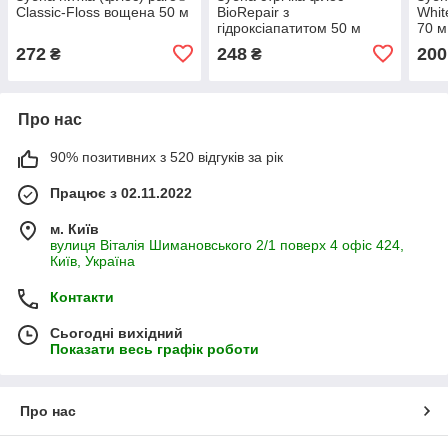
Classic-Floss вощена 50 м
BioRepair з
Whit
гідроксіапатитом 50 м
70 м
272
248
200
₴
₴
Про нас
90% позитивних з 520 відгуків за рік
Працює з 02.11.2022
м. Київ
вулиця Віталія Шимановського 2/1 поверх 4 офіс 424,
Київ, Україна
Контакти
Сьогодні вихідний
Показати весь графік роботи
Про нас