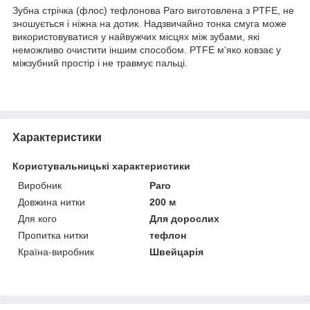
Зубна стрічка (флос) тефлонова Paro виготовлена ​​з PTFE, не
зношується і ніжна на дотик. Надзвичайно тонка смуга може
використовуватися у найвужчих місцях між зубами, які
неможливо очистити іншим способом. PTFE м'яко ковзає у
міжзубний простір і не травмує пальці.
Характеристики
Користувальницькі характеристики
Виробник
Paro
Довжина нитки
200 м
Для кого
Для дорослих
Пропитка нитки
тефлон
Країна-виробник
Швейцарія