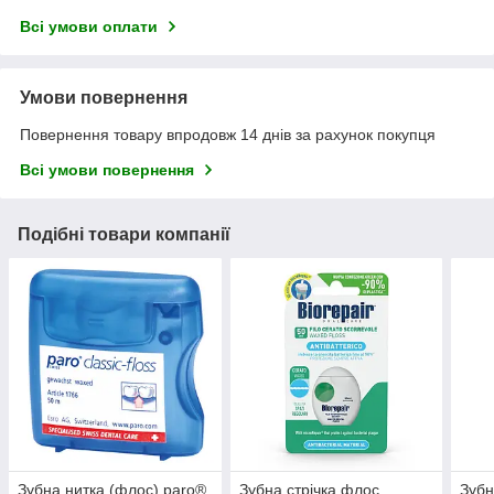
Всі умови оплати
Умови повернення
Повернення товару впродовж 14 днів за рахунок покупця
Всі умови повернення
Подібні товари компанії
Зубна нитка (флос) paro®
Зубна стрічка флос
Зубн