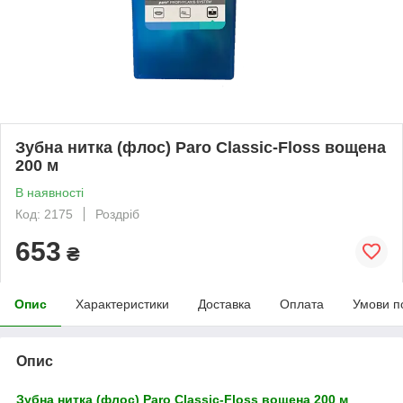
Зубна нитка (флос) Paro Classic-Floss вощена
200 м
В наявності
Код: 2175
Роздріб
653
₴
Опис
Характеристики
Доставка
Оплата
Умови п
Опис
Зубна нитка (флос) Paro Classic-Floss вощена 200 м