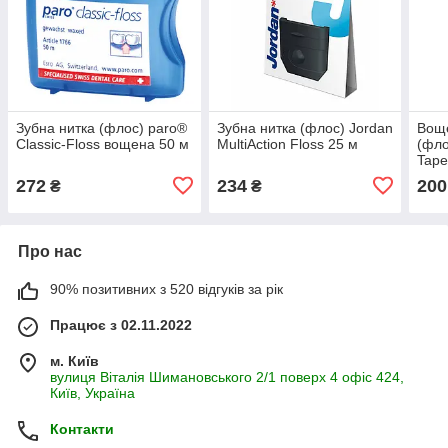
Зубна нитка (флос) paro®
Зубна нитка (флос) Jordan
Воще
Classic-Floss вощена 50 м
MultiAction Floss 25 м
(фло
Tape
272
234
200
₴
₴
Про нас
90% позитивних з 520 відгуків за рік
Працює з 02.11.2022
м. Київ
вулиця Віталія Шимановського 2/1 поверх 4 офіс 424,
Київ, Україна
Контакти