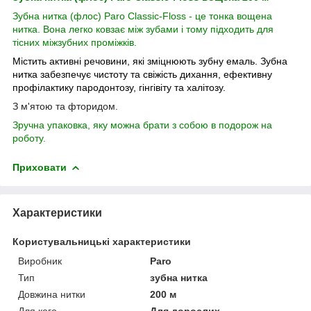
Зубна нитка (флос) Paro Classic-Floss - це тонка вощена
нитка. Вона легко ковзає між зубами і тому підходить для
тісних міжзубних проміжків.
Містить активні речовини, які зміцнюють зубну емаль.
Зубна
нитка забезпечує чистоту та свіжість дихання, ефективну
профілактику пародонтозу, гінгівіту та халітозу.
З м'ятою та фторидом.
Зручна упаковка, яку можна брати з собою в подорож на
роботу.
Приховати
Характеристики
Користувальницькі характеристики
Виробник
Paro
Тип
зубна нитка
Довжина нитки
200 м
Для кого
Для дорослих