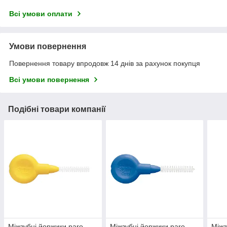
Всі умови оплати
Умови повернення
Повернення товару впродовж 14 днів за рахунок покупця
Всі умови повернення
Подібні товари компанії
Міжзубні йоржики paro
Міжзубні йоржики paro
Міжз