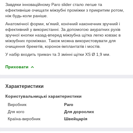
Завдяки інноваційному Paro slider стало легше та
ефективніше очищати міжзубні проміжки з прикритим ротом,
ніж будь-коли раніше.
Анатомічної форми, м'який, конічний наконечник зручний і
ефективний у використанні. За допомогою акуратних рухів
зручної кнопки назад-вперед міжзубна щітка легко ковзає в
міжзубних проміжках. Також можна використовувати для
очищення брекетів, коронок-імплантатів і мостів.
У набір входить тримач та 3 змінні щітки XS Ø 1,9 мм.
Приховати
Характеристики
Користувальницькі характеристики
Виробник
Paro
Для кого
Для дорослих
Країна-виробник
Швейцарія