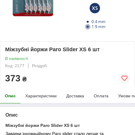
Міжзубні йоржи Paro Slider XS 6 шт
В наявності
Код: 2177
Роздріб
373
₴
Опис
Характеристики
Доставка
Оплата
Умови п
Опис
Міжзубні йоржи Paro Slider XS 6 шт
Завдяки інноваційному Paro slider стало легше та