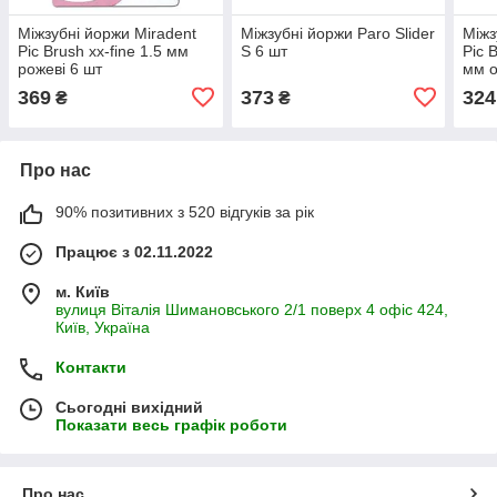
Міжзубні йоржи Miradent
Міжзубні йоржи Paro Slider
Міжз
Pic Brush xx-fine 1.5 мм
S 6 шт
Pic 
рожеві 6 шт
мм о
369
373
324
₴
₴
Про нас
90% позитивних з 520 відгуків за рік
Працює з 02.11.2022
м. Київ
вулиця Віталія Шимановського 2/1 поверх 4 офіс 424,
Київ, Україна
Контакти
Сьогодні вихідний
Показати весь графік роботи
Про нас