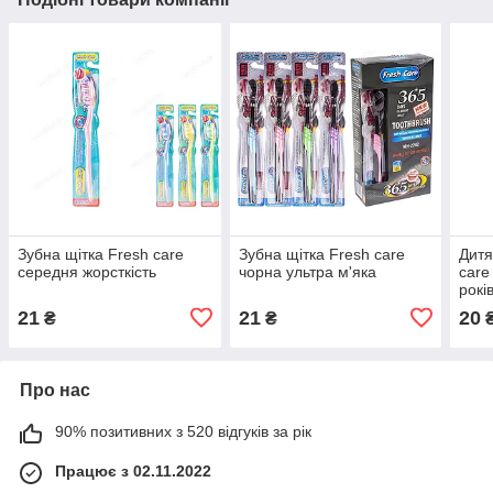
Зубна щітка Fresh care
Зубна щітка Fresh care
Дитя
середня жорсткість
чорна ультра м'яка
care
рокі
21
21
20
₴
₴
Про нас
90% позитивних з 520 відгуків за рік
Працює з 02.11.2022