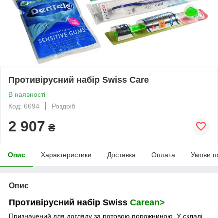
Противірусний набір Swiss Care
В наявності
Код: 6694
Роздріб
2 907
₴
Опис
Характеристики
Доставка
Оплата
Умови п
Опис
Противірусний набір Swiss
Carean>
Призначений для догляду за ротовою порожниною. У складі