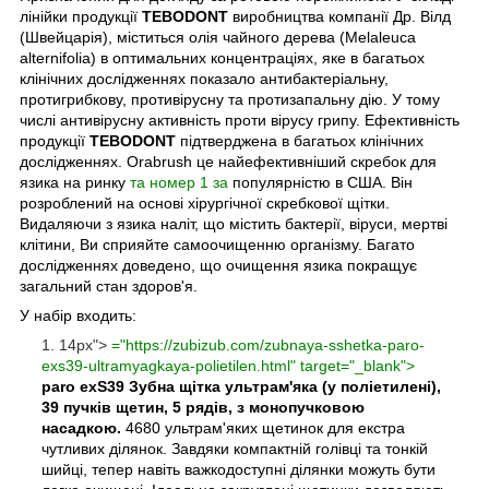
лінійки продукції
TEBODONT
виробництва компанії Др. Вілд
(Швейцарія), міститься олія чайного дерева (Melaleuca
alternifolia) в оптимальних концентраціях, яке в багатьох
клінічних дослідженнях показало антибактеріальну,
протигрибкову, противірусну та протизапальну дію. У тому
числі антивірусну активність проти вірусу грипу. Ефективність
продукції
TEBODONT
підтверджена в багатьох клінічних
дослідженнях. Orabrush це найефективніший скребок для
язика на ринку
та номер 1 за
популярністю в США. Він
розроблений на основі хірургічної скребкової щітки.
Видаляючи з язика наліт, що містить бактерії, віруси, мертві
клітини, Ви сприяйте самоочищенню організму. Багато
дослідженнях доведено, що очищення язика покращує
загальний стан здоров'я.
У набір входить:
14px">
="https://zubizub.com/zubnaya-sshetka-paro-
exs39-ultramyagkaya-polietilen.html" target="_blank">
paro exS39 Зубна щітка ультрам'яка (у поліетилені),
39 пучків щетин, 5 рядів, з монопучковою
насадкою.
4680 ультрам'яких щетинок для екстра
чутливих ділянок. Завдяки компактній голівці та тонкій
шийці, тепер навіть важкодоступні ділянки можуть бути