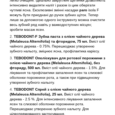
легко очищені. Ідеально закруглені щетинки дозволяють
інтенсивно видаляти наліт і разом із цим оберігати
чутливі ясна. Ексклюзивні змінні насадки
paro
isola F
можуть бути приєднані до ручок зубних щіток. Тепер
лише за допомогою одного інструменту можна очистити
весь зубний ряд навіть у важкодоступних місцях;
зробити масаж ясен.
TEBODONT-F Зубна паста з олією чайного дерева
(Melaleuca Alternifolia) та фторидом, 75 мл.
Вміст олії
чайного дерева - 0.75%. Перешкоджає утворенню
зубного нальоту, зміцнює ясна, профілактика карієсу.
TEBODONT Ополіскувач для ротової порожнини з
олією чайного дерева (Melaleuca Alternifolia), без
фториду, 500 мл.
Вміст олії чайного дерева - 1.5%. Для
лікування та профілактики запалення ясен та слизової
оболонки порожнини рота, а також при підвищеному
утворенні зубного нальоту.
TEBODONT Спрей з олією чайного дерева
(Melaleuca Alternifolia), 25 мл.
Вміст олії чайного
дерева - 2.5 %. Для інтенсивного лікування запалення
ясен та слизової оболонки порожнини рота.
Перешкоджає утворенню зубного нальоту. Для
цілеспрямованого застосування.