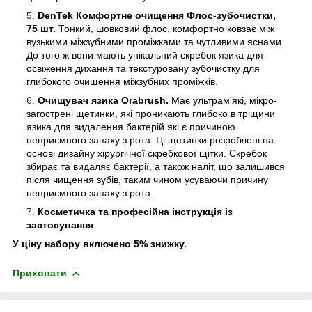
DenTek Комфортне очищення Флос-зубочистки,
75 шт.
Тонкий, шовковий флос, комфортно ковзає між
вузькими міжзубними проміжками та чутливими яснами.
До того ж вони мають унікальний скребок язика для
освіження дихання та текстуровану зубочистку для
глибокого очищення міжзубних проміжків.
Очищувач язика Orabrush.
Має ультрам'які, мікро-
загострені щетинки, які проникають глибоко в тріщини
язика для видалення бактерій які є причиною
неприємного запаху з рота. Ці щетинки розроблені на
основі дизайну хірургічної скребкової щітки. Скребок
збирає та видаляє бактерії, а також наліт, що залишився
після чищення зубів, таким чином усуваючи причину
неприємного запаху з рота.
Косметичка та професійна інструкція із
застосування
У ціну набору включено 5% знижку.
Приховати