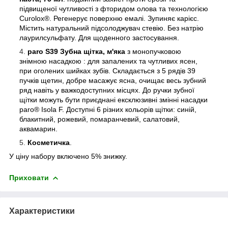
підвищеної чутливості з фторидом олова та технологією
Curolox®. Регенерує поверхню емалі. Зупиняє карієс.
Містить натуральний підсолоджувач стевію. Без натрію
лаурилсульфату. Для щоденного застосування.
paro S39 Зубна щітка, м'яка
з монопучковою
знімною насадкою : для запалених та чутливих ясен,
при оголених шийках зубів. Складається з 5 рядів 39
пучків щетин, добре масажує ясна, очищає весь зубний
ряд навіть у важкодоступних місцях. До ручки зубної
щітки можуть бути приєднані ексклюзивні змінні насадки
paro® Isola F. Доступні 6 різних кольорів щітки: синій,
блакитний, рожевий, помаранчевий, салатовий,
аквамарин.
Косметичка
.
У ціну набору включено 5% знижку.
Приховати
Характеристики