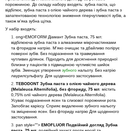
порожниною. До складу набору входять: зубна паста, що
відбілює, зубна паста з олією чайного дерева і зубна паста з
запатентованою технологією зниження гіперчутливості зубів, а
також м'яка зубна щітка.
У набір входять:
ong>EMOFORM Діамант Зубна паста, 75 мл:
відбілююча зубна паста з алмазними мікрочастинками
та фторидом натрію. М'яко очищає та дбайливо полірує
поверхні зубів. Без подразнення та травмування
чутливих ділянок. Підходить для досягнення природної
білизни у пацієнтів з підвищеною чутливістю шийок
зубів. Зменшує утворення
зубного
нальоту. Без натрію
лаурилсульфату. Для щоденного застосування.
TEBODONT Зубна паста з олією чайного дерева
(Melaleuca Alternifolia), без фториду, 75 мл
: містить
0,75% олії чайного дерева (Melaleuca Alternifolia).
Усуває подразнення ясен та слизової порожнини рота.
Запобігає карієсу. Сприяє видаленню зубного нальоту
та зміцненню ясен. Без фториду натрію Для щоденного
застосування.
pan style="">
EMOFLUOR Подвійний догляд Зубна
паста, 75 мл
: подвійний захист проти ерозії та