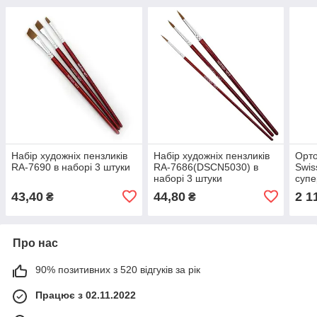
Набір художніх пензликів
Набір художніх пензликів
Орто
RA-7690 в наборі 3 штуки
RA-7686(DSCN5030) в
Swis
наборі 3 штуки
суп
43,40
44,80
2 1
₴
₴
Про нас
90% позитивних з 520 відгуків за рік
Працює з 02.11.2022