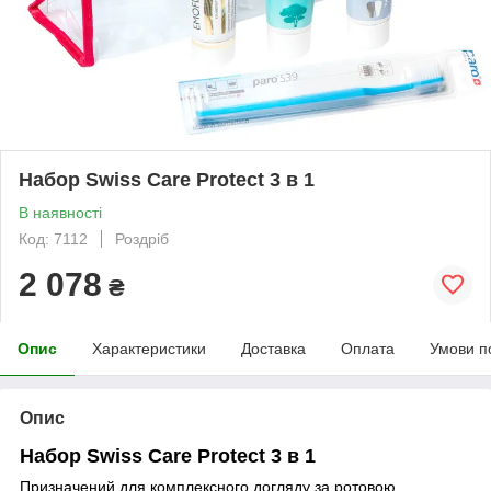
Набор Swiss Care Protect 3 в 1
В наявності
Код: 7112
Роздріб
2 078
₴
Опис
Характеристики
Доставка
Оплата
Умови п
Опис
Набор Swiss Care Protect 3 в 1
Призначений для комплексного догляду за ротовою