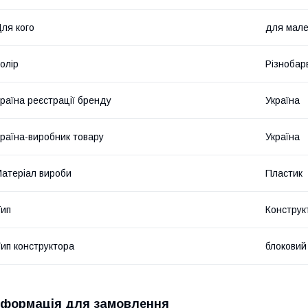
ля кого
для мале
олір
Різнобар
раїна реєстрації бренду
Україна
раїна-виробник товару
Україна
атеріал вироби
Пластик
ип
Конструк
ип конструктора
блоковий
нформація для замовлення