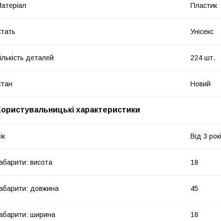
атеріал
Пластик
тать
Унісекс
ількість деталей
224 шт.
Стан
Новий
Користувальницькі характеристики
ік
Від 3 рок
абарити: висота
18
абарити: довжина
45
абарити: ширина
18