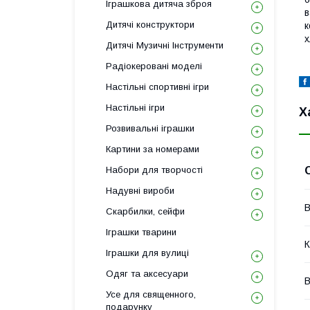
Іграшкова дитяча зброя
в
Дитячі конструктори
к
х
Дитячі Музичні Інструменти
Радіокеровані моделі
Настільні спортивні ігри
Настільні ігри
Х
Розвивальні іграшки
Картини за номерами
Набори для творчості
Надувні вироби
В
Скарбилки, сейфи
Іграшки тварини
К
Іграшки для вулиці
Одяг та аксесуари
В
Усе для священного,
подарунку