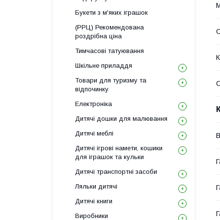
М
Букети з м'яких іграшок
(РРЦ) Рекомендована
С
роздрібна ціна
Тимчасові татуювання
К
Шкільне приладдя
Товари для туризму та
відпочинку
Електроніка
Дитячі дошки для малювання
Дитячі меблі
В
Дитячі ігрові намети, кошики
для іграшок та кульки
Г
Дитячі транспортні засоби
Ляльки дитячі
Г
Дитячі книги
Г
Виробники