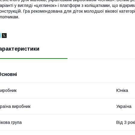
аріанті у вигляді «цеглинок» і платформ з коліщатками, що відкрив
онструкцій. Гра рекомендована для діток молодшої вікової категорії 
лопчикам.
арактеристики
Основні
иробник
Юніка
раїна виробник
Україна
ікова група
Від 3 рок