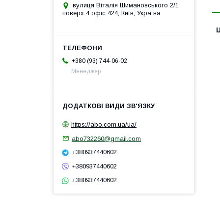
вулиця Віталія Шимановського 2/1
поверх 4 офіс 424, Київ, Україна
Ц
+380 (93) 744-06-02
Менеджер
https://abo.com.ua/ua/
abo732260@gmail.com
+380937440602
+380937440602
+380937440602