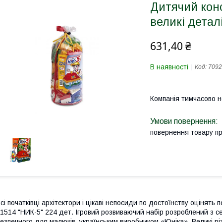
Дитячий конс
великі детал
631,40 ₴
В наявності
Код:
7092
Компанія тимчасово 
повернення товару п
сі початківці архітектори і цікаві непосиди по достоїнству оцінят
1514 "НИК-5" 224 дет. Ігровий розвиваючий набір розроблений з с
езпечного для малюків, українським виробником «Юніка». Великі р