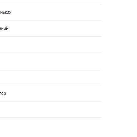
ньких
вний
тор