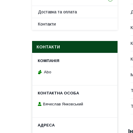
Доставка та оплата
Д
Контакти
К
К
КОНТАКТИ
К
Abo
М
Т
Вячеслав Янковський
Т
І