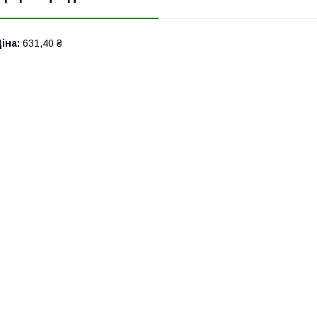
іна:
631,40 ₴