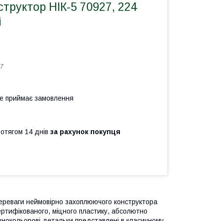
труктор НІК-5 70927, 224
і
7
не приймає замовлення
ротягом 14 днів
за рахунок покупця
ь переваги неймовірно захоплюючого конструктора
ертифікованого, міцного пластику, абсолютно
ізнокольорові детальки представлені в класичному