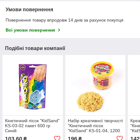
Умови повернення
Повернення товару впродовж 14 днів за рахунок покупця
Всі умови повернення
Подібні товари компанії
Кінетичний пісок "KidSand"
Набір креативної творчості
Креа
KS-03-02 пакет 600 гр
"Кінетичний пісок
"Кін
Синій
"KidSand" KS-01-04, 1200
"Kid
гр Жовтий
коро
103,60
196
142
₴
₴