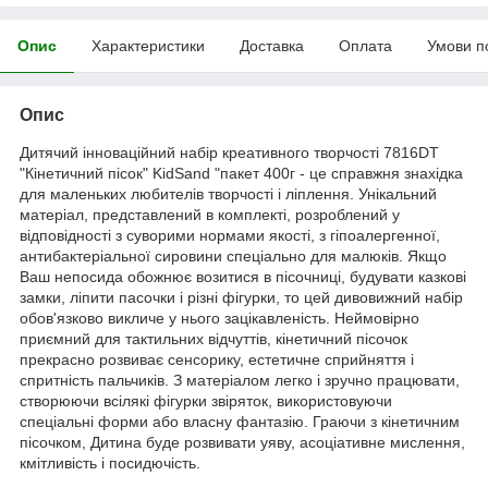
Опис
Характеристики
Доставка
Оплата
Умови п
Опис
Дитячий інноваційний набір креативного творчості 7816DT
"Кінетичний пісок" KidSand "пакет 400г - це справжня знахідка
для маленьких любителів творчості і ліплення. Унікальний
матеріал, представлений в комплекті, розроблений у
відповідності з суворими нормами якості, з гіпоалергенної,
антибактеріальної сировини спеціально для малюків. Якщо
Ваш непосида обожнює возитися в пісочниці, будувати казкові
замки, ліпити пасочки і різні фігурки, то цей дивовижний набір
обов'язково викличе у нього зацікавленість. Неймовірно
приємний для тактильних відчуттів, кінетичний пісочок
прекрасно розвиває сенсорику, естетичне сприйняття і
спритність пальчиків. З матеріалом легко і зручно працювати,
створюючи всілякі фігурки звіряток, використовуючи
спеціальні форми або власну фантазію. Граючи з кінетичним
пісочком, Дитина буде розвивати уяву, асоціативне мислення,
кмітливість і посидючість.