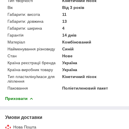
Тип творчості
Кінетичний пісок
Вік
Від 3 років
Габарити: висота
11
Габарити: довжина
13
Габарити: ширина
4
Гарантія
14 днів
Матеріал
Комбінований
Найменування різновиду
Синій
Стан
Нове
Країна реєстрації бренда
Україна
Країна-виробник товару
Україна
Тип пластиліну/маси для
Кінетичний пісок
ліплення
Паковання
Поліетиленовий пакет
Приховати
Умови доставки
Нова Пошта