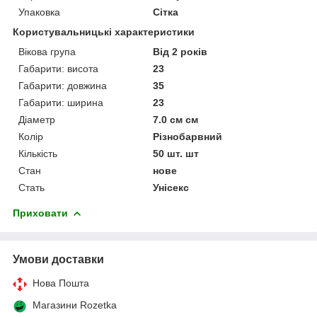
Упаковка
Сітка
Користувальницькі характеристики
Вікова група
Від 2 років
Габарити: висота
23
Габарити: довжина
35
Габарити: ширина
23
Діаметр
7.0 см см
Колір
Різнобарвний
Кількість
50 шт. шт
Стан
нове
Стать
Унісекс
Приховати
Умови доставки
Нова Пошта
Магазини Rozetka