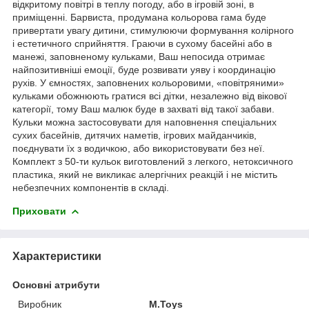
відкритому повітрі в теплу погоду, або в ігровій зоні, в
приміщенні. Барвиста, продумана кольорова гама буде
привертати увагу дитини, стимулюючи формування колірного
і естетичного сприйняття. Граючи в сухому басейні або в
манежі, заповненому кульками, Ваш непосида отримає
найпозитивніші емоції, буде розвивати уяву і координацію
рухів. У ємностях, заповнених кольоровими, «повітряними»
кульками обожнюють гратися всі дітки, незалежно від вікової
категорії, тому Ваш малюк буде в захваті від такої забави.
Кульки можна застосовувати для наповнення спеціальних
сухих басейнів, дитячих наметів, ігрових майданчиків,
поєднувати їх з водичкою, або використовувати без неї.
Комплект з 50-ти кульок виготовлений з легкого, нетоксичного
пластика, який не викликає алергічних реакцій і не містить
небезпечних компонентів в складі.
Приховати
Характеристики
Основні атрибути
Виробник
M.Toys