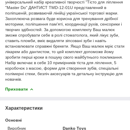
універсальний набір креативної творчості "Тісто для ліплення
"Master Do" ДАНТИСТ TMD-12-01U представлений в
поліпшеній, розвиваючій лінійці української торгової марки.
Захоплююча розвага буде корисна для тренування дрібної
моторики, поліпшення пам'яті, координації рухів, сенсорики і
творчих здібностей. За допомогою комплекту Ваш малюк
зможе спробувати себе в ролі стоматолога, який лікує зуби,
ставить пломби, вміє видаляти зіпсовані зуби і навіть
встановлювати справжні брекети. Якщо Ваш малюк мріє стати
лікарем або дантистом, то цей комплект допоможе йому
зробити перші кроки в пошуку свого майбутнього покликання.
Набір включає в себе 10 примірників тіста для ліплення, 5
коробочок з масою, форми для створення зубів, спеціальні
полімерні стеки, безліч аксесуарів та детальну інструкцію для
новачків.
Приховати
Характеристики
Основні
Виробник
Danko Toys