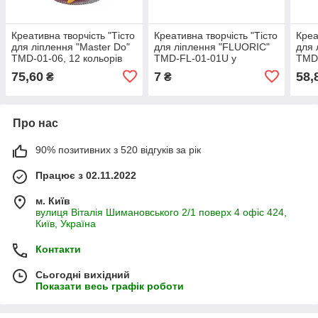
Креативна творчість "Тісто
Креативна творчість "Тісто
Креа
для ліплення "Master Do"
для ліплення "FLUORIC"
для 
TMD-01-06, 12 кольорів
TMD-FL-01-01U у
TMD-
брикетах
75,60
7
58,
₴
₴
Про нас
90% позитивних з 520 відгуків за рік
Працює з 02.11.2022
м. Київ
вулиця Віталія Шимановського 2/1 поверх 4 офіс 424,
Київ, Україна
Контакти
Сьогодні вихідний
Показати весь графік роботи