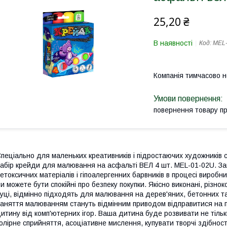
25,20 ₴
В наявності
Код:
MEL-
Компанія тимчасово 
повернення товару п
пеціально для маленьких креативників і підростаючих художників 
абір крейди для малювання на асфальті ВЕЛ 4 шт. MEL-01-02U. З
етоксичних матеріалів і гіпоалергенних барвників в процесі вироб
и можете бути спокійні про безпеку покупки. Якісно виконані, різно
уці, відмінно підходять для малювання на дерев'яних, бетонних т
аняття малюванням стануть відмінним приводом відправитися на пр
итину від комп'ютерних ігор. Ваша дитина буде розвивати не тільк
олірне сприйняття, асоціативне мислення, купувати творчі здібност