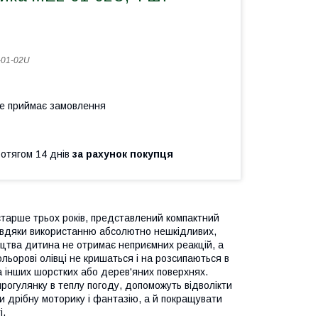
01-02U
не приймає замовлення
ротягом 14 днів
за рахунок покупця
старше трьох років, представлений компактний
авдяки використанню абсолютно нешкідливих,
ництва дитина не отримає неприємних реакцій, а
кольорові олівці не кришаться і на розсипаються в
а інших шорстких або дерев'яних поверхнях.
огулянку в теплу погоду, допоможуть відволікти
и дрібну моторику і фантазію, а й покращувати
і.