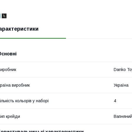
арактеристики
Основні
иробник
Danko To
раїна виробник
Україна
ількість кольорів у наборі
4
ип крейди
Вапняни
Користувальницькі характеристики