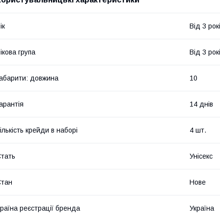
ік
Від 3 рок
ікова група
Від 3 рок
абарити: довжина
10
арантія
14 днів
ількість крейди в наборі
4 шт.
тать
Унісекс
Стан
Нове
раїна реєстрації бренда
Україна