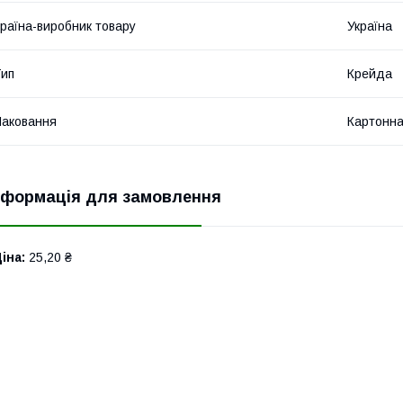
раїна-виробник товару
Україна
ип
Крейда
аковання
Картонна
нформація для замовлення
іна:
25,20 ₴