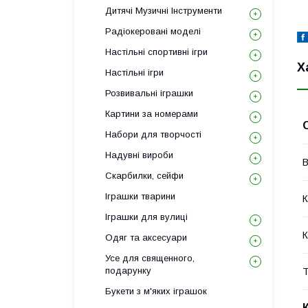
Дитячі Музичні Інструменти
Радіокеровані моделі
Настільні спортивні ігри
Х
Настільні ігри
Розвивальні іграшки
Картини за номерами
Набори для творчості
Надувні вироби
В
Скарбилки, сейфи
Іграшки тварини
К
Іграшки для вулиці
К
Одяг та аксесуари
Усе для священного,
подарунку
Т
Букети з м'яких іграшок