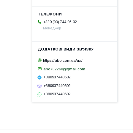
+380 (93) 744-06-02
Менеджер
https://abo.com.ua/ua/
abo732260@gmail.com
+380937440602
+380937440602
+380937440602