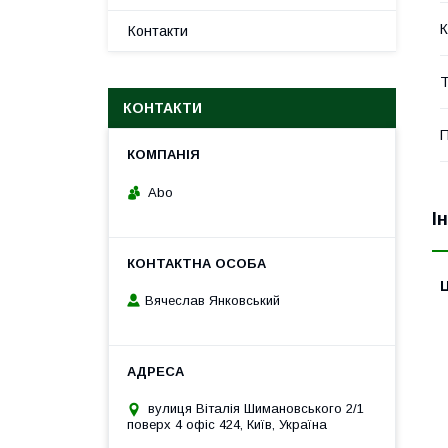
К
Контакти
Т
КОНТАКТИ
П
Abo
І
Ц
Вячеслав Янковський
вулиця Віталія Шимановського 2/1
поверх 4 офіс 424, Київ, Україна