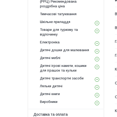
(РРЦ) Рекомендована
роздрібна ціна
В
Тимчасові татуювання
Шкільне приладдя
В
Товари для туризму та
відпочинку
Г
Електроніка
Дитячі дошки для малювання
Г
Дитячі меблі
Дитячі ігрові намети, кошики
К
для іграшок та кульки
Дитячі транспортні засоби
С
Ляльки дитячі
Дитячі книги
Виробники
К
Доставка та оплата