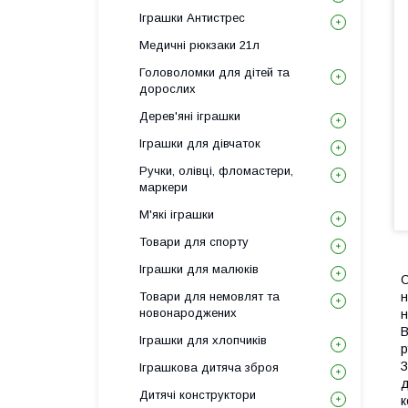
Іграшки Антистрес
Медичні рюкзаки 21л
Головоломки для дітей та
дорослих
Дерев'яні іграшки
Іграшки для дівчаток
Ручки, олівці, фломастери,
маркери
М'які іграшки
Товари для спорту
Іграшки для малюків
С
Товари для немовлят та
н
новонароджених
н
В
Іграшки для хлопчиків
р
З
Іграшкова дитяча зброя
д
Дитячі конструктори
к