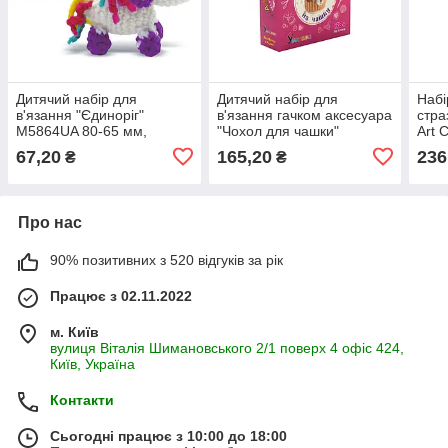
Дитячий набір для
Дитячий набір для
Набі
в'язання "Єдиноріг"
в'язання гачком аксесуара
стра
M5864UA 80-65 мм,
"Чохол для чашки"
Art
пластикова голка, пряжа
(ВК-008) BK-008 від 8ми
підс
67,20
165,20
236
₴
₴
років
Про нас
90% позитивних з 520 відгуків за рік
Працює з 02.11.2022
м. Київ
вулиця Віталія Шимановського 2/1 поверх 4 офіс 424,
Київ, Україна
Контакти
Сьогодні працює з 10:00 до 18:00