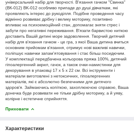
універсальний набір для творчості. В'язання гачком "Свинка"
(ВК-012) BK-012 особливо припаде до душі дівчаткам, які
проявляють інтерес до рукоділля. Подібне проведення часу
відмінно розвиває дрібну і велику моторику, позитивно
впливає на психоемоційний стан, допомагає зняти стрес і
забути про негативні переживання. В'язати барвистою ниткою
доставить Вашій дитині море задоволення. Творчий дитячий
набір для в'язання гачком - це гра, з якої Ваша дитина вчиться
основним прийомам в'язання, отримує нові важливі навички,
поліпшує навички запам'ятовування і стає більш посидючим.
У комплектації передбачена кольорова пряжа 100%, дитячий
гіпоалергенний акрил, гачок, а також очки-намистинки для
декорування в упаковці 17 х 5 х 22 см. Всі інструменти і
матеріали виготовлені з нетоксичних, гіпоалергенних
матеріалів, які є абсолютно безпечними для дитячого
здоров'я. Займаючись копіткою, захоплюючою справою, Ваша
донечка буде розвивати не тільки дрібну моторику, а й уяву,
колірне і естетичне сприйняття.
Приховати
Характеристики