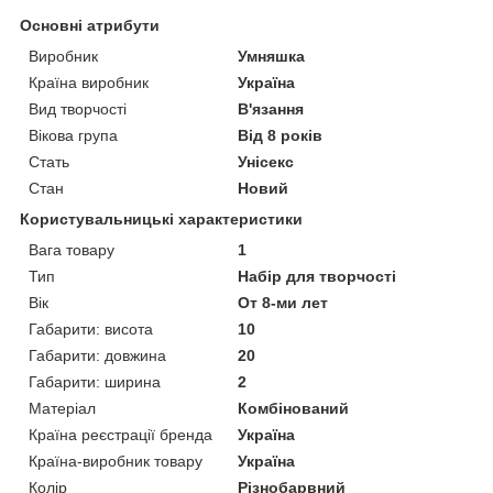
Основні атрибути
Виробник
Умняшка
Країна виробник
Україна
Вид творчості
В'язання
Вікова група
Від 8 років
Стать
Унісекс
Стан
Новий
Користувальницькі характеристики
Вага товару
1
Тип
Набір для творчості
Вік
От 8-ми лет
Габарити: висота
10
Габарити: довжина
20
Габарити: ширина
2
Матеріал
Комбінований
Країна реєстрації бренда
Україна
Країна-виробник товару
Україна
Колір
Різнобарвний