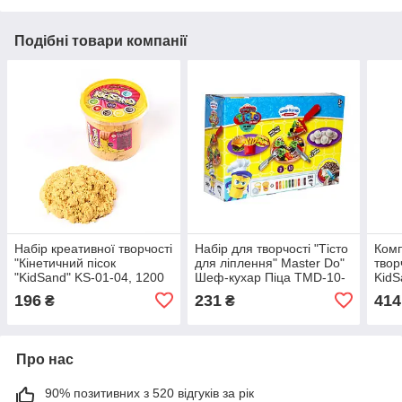
Подібні товари компанії
Набір креативної творчості
Набір для творчості "Тісто
Комп
"Кінетичний пісок
для ліплення" Master Do"
твор
"KidSand" KS-01-04, 1200
Шеф-кухар Піца TMD-10-
KidS
гр Жовтий
01U з інструментами
196
231
414
₴
₴
Про нас
90% позитивних з 520 відгуків за рік