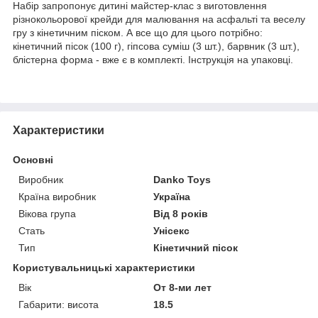
Набір запропонує дитині майстер-клас з виготовлення
різнокольорової крейди для малювання на асфальті та веселу
гру з кінетичним піском. А все що для цього потрібно:
кінетичний пісок (100 г), гіпсова суміш (3 шт.), барвник (3 шт.),
блістерна форма - вже є в комплекті. Інструкція на упаковці.
Характеристики
Основні
Виробник
Danko Toys
Країна виробник
Україна
Вікова група
Від 8 років
Стать
Унісекс
Тип
Кінетичний пісок
Користувальницькі характеристики
Вік
От 8-ми лет
Габарити: висота
18.5