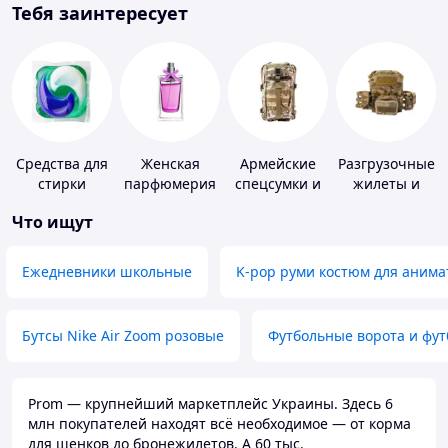
Тебя заинтересует
Средства для
Женская
Армейские
Разгрузочные
стирки
парфюмерия
спецсумки и
жилеты и
рюкзаки
плитоноски
Что ищут
без плит
Ежедневники школьные
K-pop руми костюм для анима
Бутсы Nike Air Zoom розовые
Футбольные ворота и фу
Prom — крупнейший маркетплейс Украины. Здесь 6
млн покупателей находят всё необходимое — от корма
для щенков до бронежилетов. А 60 тыс.