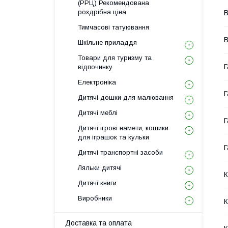
(РРЦ) Рекомендована
роздрібна ціна
Тимчасові татуювання
В
Шкільне приладдя
Товари для туризму та
Г
відпочинку
Електроніка
Г
Дитячі дошки для малювання
Дитячі меблі
Г
Дитячі ігрові намети, кошики
для іграшок та кульки
Г
Дитячі транспортні засоби
Ляльки дитячі
К
Дитячі книги
Виробники
К
Доставка та оплата