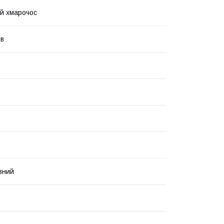
й хмарочос
ів
вний