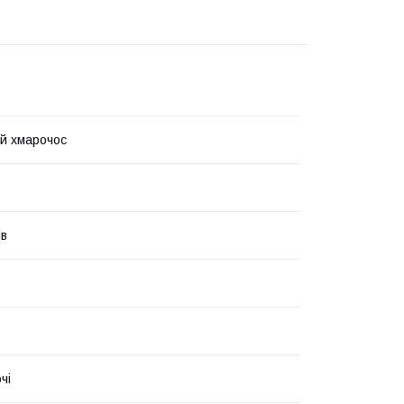
й хмарочос
ів
чі