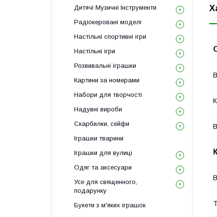
Х
Дитячі Музичні Інструменти
Радіокеровані моделі
Настільні спортивні ігри
Настільні ігри
Розвивальні іграшки
В
Картини за номерами
Набори для творчості
К
Надувні вироби
Скарбилки, сейфи
В
Іграшки тварини
Іграшки для вулиці
Одяг та аксесуари
В
Усе для священного,
подарунку
Т
Букети з м'яких іграшок