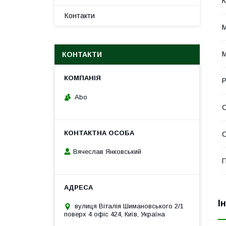
К
Контакти
М
КОНТАКТИ
Р
Abo
С
Вячеслав Янковський
П
І
вулиця Віталія Шимановського 2/1
поверх 4 офіс 424, Київ, Україна