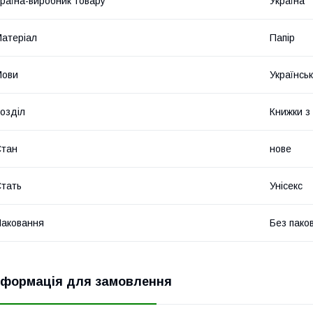
раїна-виробник товару
Україна
атеріал
Папір
Мови
Українсь
озділ
Книжки з
Стан
нове
тать
Унісекс
аковання
Без пако
нформація для замовлення