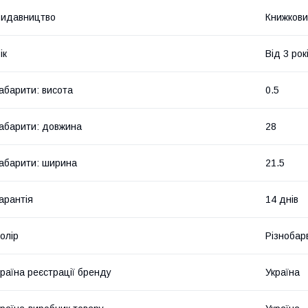
Видавництво
Книжкови
ік
Від 3 рок
абарити: висота
0.5
абарити: довжина
28
абарити: ширина
21.5
арантія
14 днів
олір
Різнобар
раїна реєстрації бренду
Україна