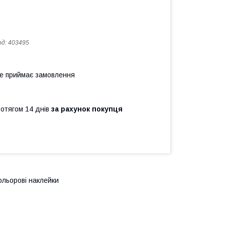
од:
403495
не приймає замовлення
ротягом 14 днів
за рахунок покупця
ольорові наклейки