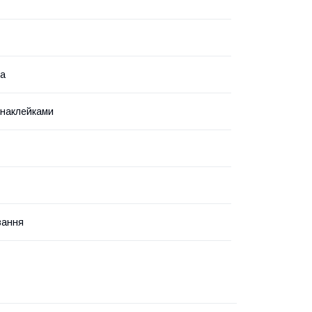
ка
 наклейками
вання