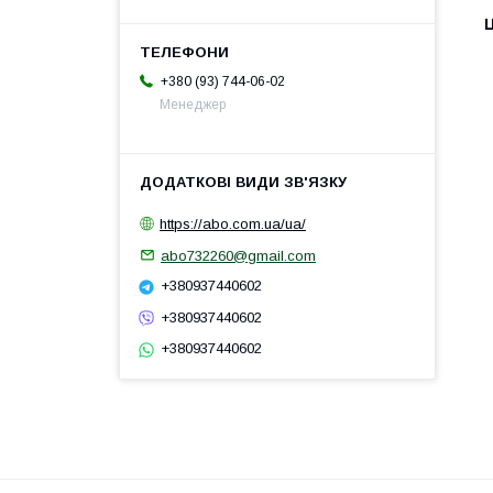
Ц
+380 (93) 744-06-02
Менеджер
https://abo.com.ua/ua/
abo732260@gmail.com
+380937440602
+380937440602
+380937440602