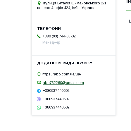
І
вулиця Віталія Шимановського 2/1
поверх 4 офіс 424, Київ, Україна
Ц
+380 (93) 744-06-02
Менеджер
https://abo.com.ua/ua/
abo732260@gmail.com
+380937440602
+380937440602
+380937440602