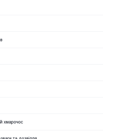
ів
й хмарочос
озваги та дозвілля