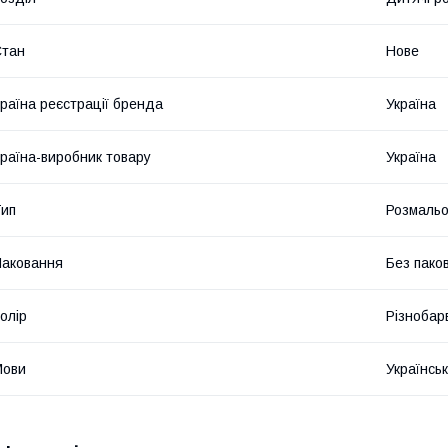
Стан
Нове
раїна реєстрації бренда
Україна
раїна-виробник товару
Україна
ип
Розмальо
аковання
Без пако
олір
Різнобар
Мови
Українсь