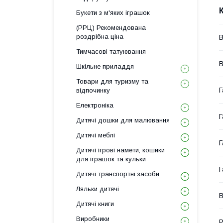
Букети з м'яких іграшок
(РРЦ) Рекомендована
роздрібна ціна
В
Тимчасові татуювання
В
Шкільне приладдя
Товари для туризму та
Г
відпочинку
Електроніка
Г
Дитячі дошки для малювання
Дитячі меблі
Г
Дитячі ігрові намети, кошики
для іграшок та кульки
Г
Дитячі транспортні засоби
Ляльки дитячі
Дитячі книги
Виробники
Р