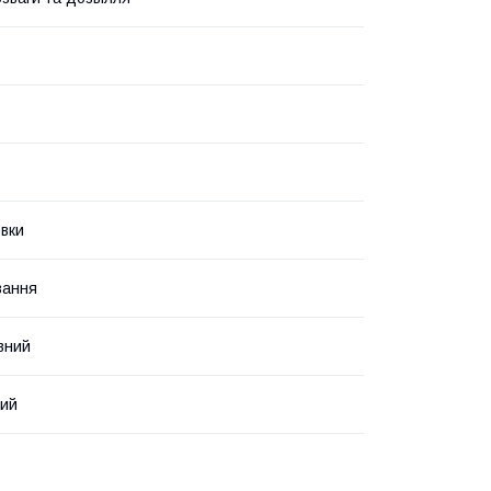
вки
вання
вний
кий