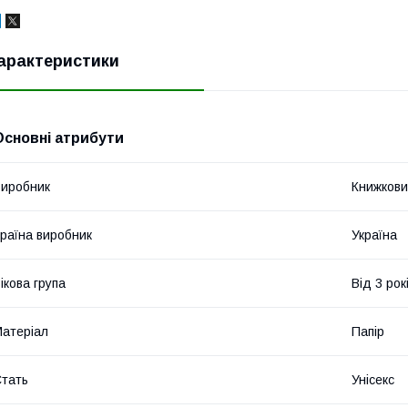
арактеристики
Основні атрибути
иробник
Книжкови
раїна виробник
Україна
ікова група
Від 3 рок
атеріал
Папір
тать
Унісекс