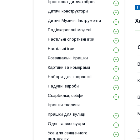
Іграшкова дитяча зброя
Дитячі конструктори
Х
Дитячі Музичні Інструменти
Радіокеровані моделі
Настільні спортивні ігри
Настільні ігри
Розвивальні іграшки
В
Картини за номерами
Набори для творчості
К
Надувні вироби
Скарбилки, сейфи
В
Іграшки тварини
М
Іграшки для вулиці
Одяг та аксесуари
С
Усе для священного,
подарунку