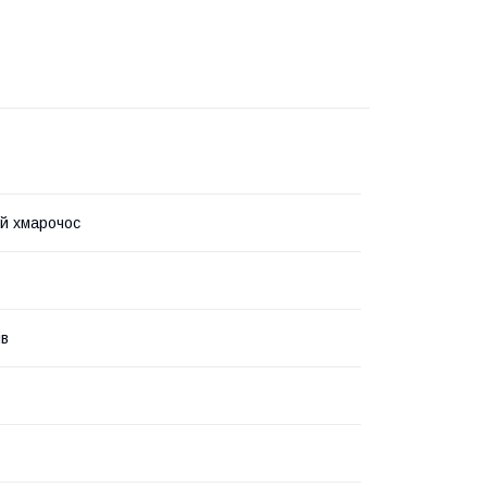
й хмарочос
ів