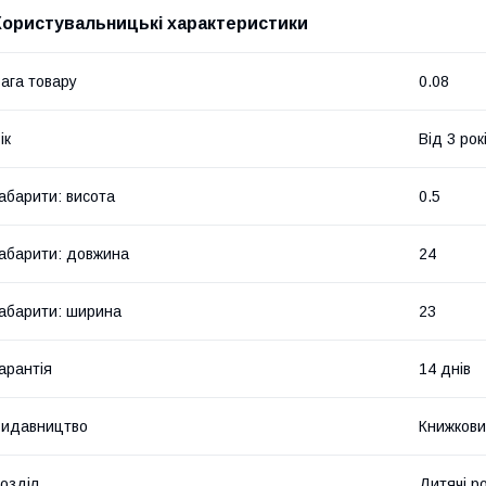
Користувальницькі характеристики
ага товару
0.08
ік
Від 3 рок
абарити: висота
0.5
абарити: довжина
24
абарити: ширина
23
арантія
14 днів
Видавництво
Книжкови
озділ
Дитячі р