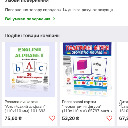
Умови повернення
Повернення товару впродовж 14 днів за рахунок покупця
Всі умови повернення
Подібні товари компанії
Розвиваючі картки
Розвиваючі картки
Дитя
"Англійський алфавіт"
"Геометричні фігури"
"Їсті
(110х110 мм) 101 693
(110х110 мм) 65797 англ. /
1610
англ. мовою
укр. мовою
75,60
53,20
67,
₴
₴