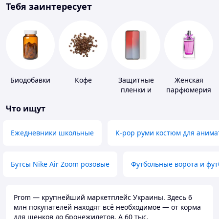
Тебя заинтересует
Биодобавки
Кофе
Защитные
Женская
пленки и
парфюмерия
стекла для
Что ищут
портативных
устройств
Ежедневники школьные
K-pop руми костюм для анима
Бутсы Nike Air Zoom розовые
Футбольные ворота и фу
Prom — крупнейший маркетплейс Украины. Здесь 6
млн покупателей находят всё необходимое — от корма
для щенков до бронежилетов. А 60 тыс.