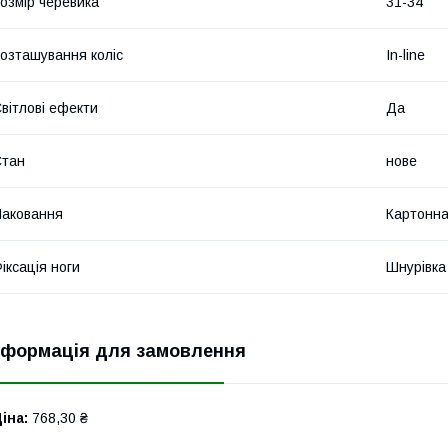
озмір черевика
31-34
озташування коліс
In-line
вітлові ефекти
Да
Стан
нове
аковання
Картонна
іксація ноги
Шнурівка 
нформація для замовлення
іна:
768,30 ₴