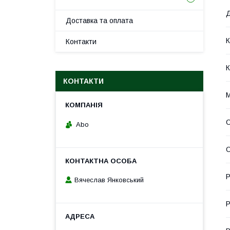
Д
Доставка та оплата
К
Контакти
К
КОНТАКТИ
М
Abo
О
Р
Вячеслав Янковський
Р