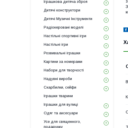
з
Іграшкова дитяча зброя
З
Дитячі конструктори
к
Дитячі Музичні Інструменти
Радіокеровані моделі
Настільні спортивні ігри
Х
Настільні ігри
Розвивальні іграшки
Картини за номерами
Набори для творчості
Надувні вироби
В
Скарбилки, сейфи
Іграшки тварини
К
Іграшки для вулиці
С
Одяг та аксесуари
Усе для священного,
подарунку
Т