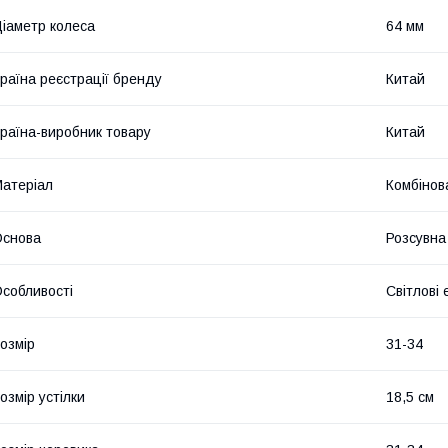
іаметр колеса
64 мм
раїна реєстрації бренду
Китай
раїна-виробник товару
Китай
атеріал
Комбінов
Основа
Розсувна
собливості
Світлові
озмір
31-34
озмір устілки
18,5 см