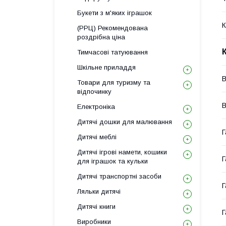
Букети з м'яких іграшок
К
(РРЦ) Рекомендована
роздрібна ціна
Тимчасові татуювання
Шкільне приладдя
В
Товари для туризму та
відпочинку
В
Електроніка
Дитячі дошки для малювання
Г
Дитячі меблі
Дитячі ігрові намети, кошики
Г
для іграшок та кульки
Дитячі транспортні засоби
Г
Ляльки дитячі
Дитячі книги
Г
Виробники