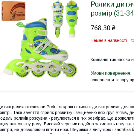
Ролики дитяч
розмір (31-34
768,30 ₴
Немає в наявності
К
Компанія тимчасово 
повернення товару п
итячі роликові ковзани Profi - яскраві і стильні дитячі ролики для
овітрі. Таке заняття сприяє розвитку і зміцненню всіх груп м'язів,
одель роликів розсувна - регулюється в 4-х розмірах, що дозволить
іцну алюмінієву раму. Високий черевик надійно захистить ногу ві
овітря, не дозволяючи пітніти нозі. Шнурівка з липучкою і застібка