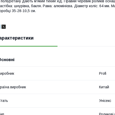
 поліуретану дають м'який тихий хід. Правий черевик роликів оснащ
астібка: шнурівка, бакля. Рама: алюмінієва. Діаметр коліс: 64 мм. Ма
оробці 35-28-10,5 см.
арактеристики
Основні
иробник
Profi
раїна виробник
Китай
тать
Унісекс
ип
Роликові