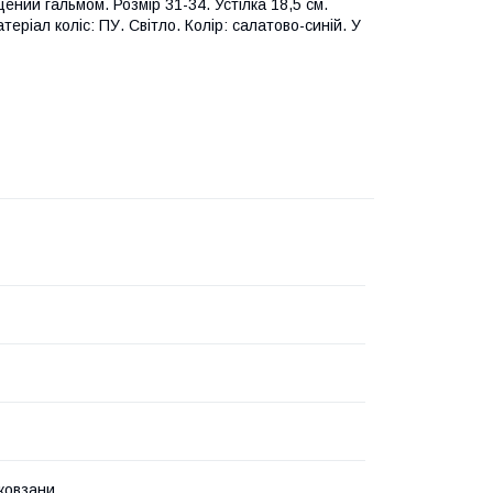
ений гальмом. Розмір 31-34. Устілка 18,5 см.
теріал коліс: ПУ. Світло. Колір: салатово-синій. У
 ковзани