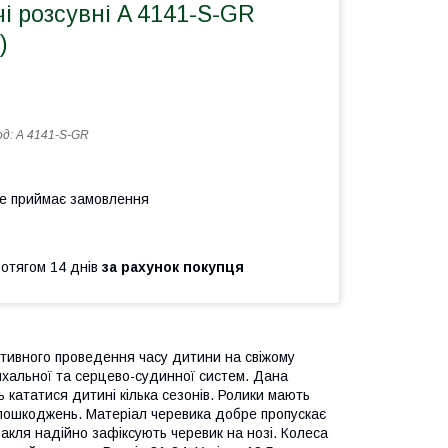
і розсувні A 4141-S-GR
)
од:
A 4141-S-GR
не приймає замовлення
ротягом 14 днів
за рахунок покупця
 активного проведення часу дитини на свіжому
 дихальної та серцево-судинної систем. Дана
 кататися дитині кілька сезонів. Ролики мають
д пошкоджень. Матеріал черевика добре пропускає
 бакля надійно зафіксують черевик на нозі. Колеса