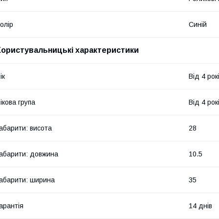
олір
Синій
Користувальницькі характеристики
ік
Від 4 рок
ікова група
Від 4 рок
абарити: висота
28
абарити: довжина
10.5
абарити: ширина
35
арантія
14 днів