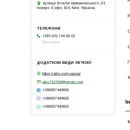
Р
вулиця Віталія Шимановського 2/1
поверх 4 офіс 424, Київ, Україна
Р
С
+380 (93) 744-06-02
Менеджер
П
https://abo.com.ua/ua/
Ф
abo732260@gmail.com
+380937440602
+380937440602
І
+380937440602
Ц