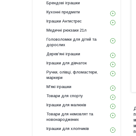
Брендові іграшки
Кухонні предмети
Іграшки Антистрес
Медичні рюкзаки 21л
Головоломки для дітей та
дорослих
Дерев'яні іграшки
Іграшки для дівчаток
Ручки, олівці, фломастери,
маркери
М'які іграшки
Товари для спорту
Іграшки для малюків
Д
Товари для немовлят та
п
новонароджених
м
м
Іграшки для хлопчиків
п