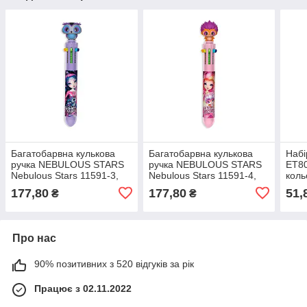
Багатобарвна кулькова
Багатобарвна кулькова
Набі
ручка NEBULOUS STARS
ручка NEBULOUS STARS
ET80
Nebulous Stars 11591-3,
Nebulous Stars 11591-4,
коль
10 кольорів
10 кольорів
177,80
177,80
51,
₴
₴
Про нас
90% позитивних з 520 відгуків за рік
Працює з 02.11.2022