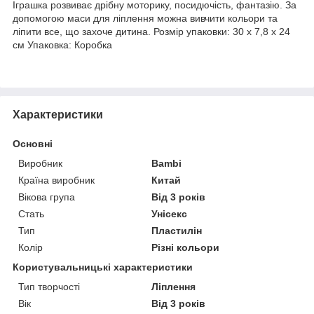
Іграшка розвиває дрібну моторику, посидючість, фантазію. За
допомогою маси для ліплення можна вивчити кольори та
ліпити все, що захоче дитина. Розмір упаковки: 30 х 7,8 х 24
см Упаковка: Коробка
Характеристики
Основні
Виробник
Bambi
Країна виробник
Китай
Вікова група
Від 3 років
Стать
Унісекс
Тип
Пластилін
Колір
Різні кольори
Користувальницькі характеристики
Тип творчості
Ліплення
Вік
Від 3 років