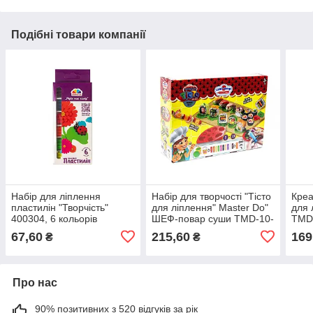
Подібні товари компанії
Набір для ліплення
Набір для творчості "Тісто
Креа
пластилін "Творчість"
для ліплення" Master Do"
для 
400304, 6 кольорів
ШЕФ-повар суши TMD-10-
TMD
02U з інструментами
форм
67,60
215,60
169
₴
₴
Про нас
90% позитивних з 520 відгуків за рік