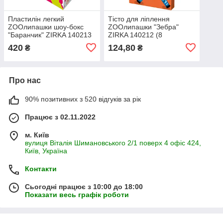
Пластилін легкий
Тісто для ліплення
ZOOлипашки шоу-бокс
ZOOлипашки "Зебра"
"Баранчик" ZIRKA 140213
ZIRKA 140212 (8
(шоу-бокс 14 кольорів, 56
різнокольорових стиків по
420
124,80
₴
₴
стиків по 6 г)
35 г)
Про нас
90% позитивних з 520 відгуків за рік
Працює з 02.11.2022
м. Київ
вулиця Віталія Шимановського 2/1 поверх 4 офіс 424,
Київ, Україна
Контакти
Сьогодні працює з 10:00 до 18:00
Показати весь графік роботи