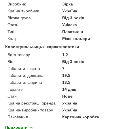
Виробник
Зірка
Країна виробник
Україна
Вікова група
Від 3 років
Стать
Унісекс
Тип
Пластилін
Колір
Різні кольори
Користувальницькі характеристики
Вага товару
1.2
Вік
Від 3 років
Габарити: висота
7
Габарити: довжина
19.5
Габарити: ширина
13.5
Гарантія
14 днів
Стан
Нове
Країна реєстрації бренда
Україна
Країна-виробник товару
Україна
Паковання
Картонна коробка
Приховати