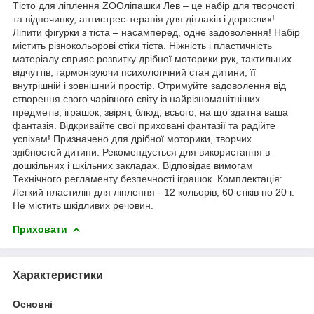
Тісто для ліплення ZOOліпашки Лев – це набір для творчості
та відпочинку, антистрес-терапія для дітлахів і дорослих!
Ліпити фігурки з тіста – насамперед, одне задоволення! Набір
містить різнокольорові стіки тіста. Ніжність і пластичність
матеріалу сприяє розвитку дрібної моторики рук, тактильних
відчуттів, гармонізуючи психологічний стан дитини, її
внутрішній і зовнішний простір. Отримуйте задоволення від
створення свого чарівного світу із найрізноманітніших
предметів, іграшок, звірят, блюд, всього, на що здатна ваша
фантазія. Відкривайте свої приховані фантазії та радійте
успіхам! Призначено для дрібної моторики, творчих
здібностей дитини. Рекомендується для використання в
дошкільних і шкільних закладах. Відповідає вимогам
Технічного регламенту безпечності іграшок. Комплектація:
Легкий пластилін для ліплення - 12 кольорів, 60 стіків по 20 г.
Не містить шкідливих речовин.
Приховати
Характеристики
Основні