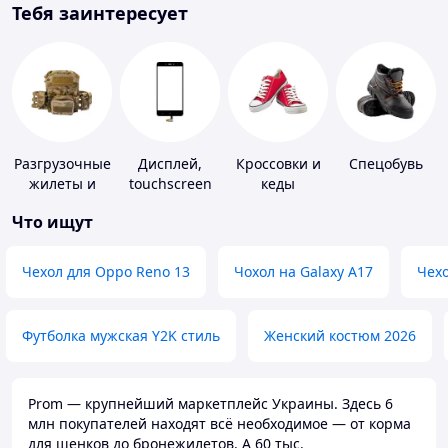
Тебя заинтересует
Разгрузочные
Дисплей,
Кроссовки и
Спецобувь
жилеты и
touchscreen
кеды
плитоноски
для
Что ищут
без плит
телефонов
Чехол для Oppo Reno 13
Чохол на Galaxy A17
Чехо
Футболка мужская Y2K стиль
Женский костюм 2026
Prom — крупнейший маркетплейс Украины. Здесь 6
млн покупателей находят всё необходимое — от корма
для щенков до бронежилетов. А 60 тыс.