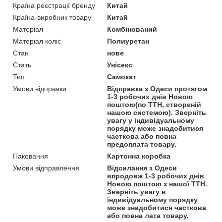
Країна реєстрації бренду
Китай
Країна-виробник товару
Китай
Матеріал
Комбінований
Матеріал коліс
Полиуретан
Стан
нове
Стать
Унісекс
Тип
Самокат
Умови відправки
Відправка з Одеси протягом
1-3 робочих днів Новою
поштою(по ТТН, створеній
нашою системою). Зверніть
увагу у індивідуальному
порядку може знадобитися
часткова або повна
предоплата товару.
Паковання
Картонна коробка
Умови відправлення
Відсилання з Одеси
впродовж 1-3 робочих днів
Новою поштою з нашої ТТН.
Зверніть увагу в
індивідуальному порядку
може знадобитися часткова
або повна лата товару.