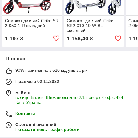
Самокат дитячий iTrike SR
Самокат дитячий iTrike
Само
2-050-1-R складний
SR2-010-10-W-BL
2-0
складний
1 197
1 156,40
1 1
₴
₴
Про нас
90% позитивних з 520 відгуків за рік
Працює з 02.11.2022
м. Київ
вулиця Віталія Шимановського 2/1 поверх 4 офіс 424,
Київ, Україна
Контакти
Сьогодні вихідний
Показати весь графік роботи