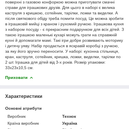
поверхні з газовою конфоркою можна приготувати смачні
страви для іграшкових друзів. Для цього в наборі є велика
каструля з кришкою, сотейник, тарілки, ложки та виделки. А
після святкового обіду треба помити посуд. Це можна зробити
в іграшковій мийці з краном і рухомий ручкою. Іграшкова кухня
з набором посуду - є прекрасним подарунком для всіх дітей. З
такою іграшкою маленькі кухарі можуть грати на справжній
кухні й допомагати мамі. Такі ігри добре розвивають моторику
і дитячу уяву. Набір продається в яскравій коробці з ручкою,
за яку його зручно переносити. У наборі: кухонна стільниця,
кран, каструля, сотейник, кришка, ложки, виделки, тарілки по
2 шт. Іграшка для дітей від 3-х років. Розмір упаковки:
33х23х10,5 см.
Приховати
Характеристики
Основні атрибути
Виробник
Технок
Країна виробник
Україна