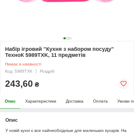
Набір ігровий "Кухня з набором посуду"
ТехноК 5989TXK, 11 предметів
Немає в наявності
Код: 5989TXK
Роздріб
243,60
₴
Опис
Характеристики
Доставка
Оплата
Умови п
Опис
У новій кухні є все найнеобхідніше для маленьких кухарів. На