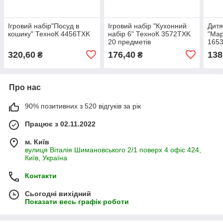
Ігровий набір"Посуд в
Ігровий набір "Кухонний
Дитя
кошику" ТехноК 4456TXK
набір 6" ТехноК 3572TXK
"Мар
20 предметів
1653
320,60
176,40
138
₴
₴
Про нас
90% позитивних з 520 відгуків за рік
Працює з 02.11.2022
м. Київ
вулиця Віталія Шимановського 2/1 поверх 4 офіс 424,
Київ, Україна
Контакти
Сьогодні вихідний
Показати весь графік роботи