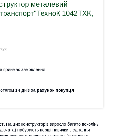
структор металевий
 транспорт"ТехноК 1042TXK,
2TXK
не приймає замовлення
ротягом 14 днів
за рахунок покупця
ст. На цих конструкторів виросло багато поколінь
(і дівчата) набувають перші навички з'єднання
сними руками створюють справжні "працюючі