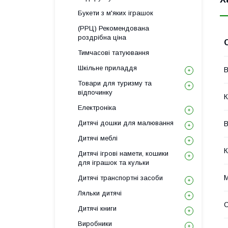
Букети з м'яких іграшок
(РРЦ) Рекомендована
роздрібна ціна
Тимчасові татуювання
Шкільне приладдя
В
Товари для туризму та
відпочинку
К
Електроніка
Дитячі дошки для малювання
В
Дитячі меблі
К
Дитячі ігрові намети, кошики
для іграшок та кульки
М
Дитячі транспортні засоби
Ляльки дитячі
С
Дитячі книги
Виробники