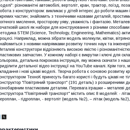
оделі": різноманітні автомобілі, вертоліт, кран, трактор, поїзд, поз
обота з конструктором: викликає у дітей інтерес до роботи машин і
кремих частин; знайомить з технічними назвами деталей, простим
огічного мислення, просторову уяву, уважність і фантазію. Метале
очатковій школі як набори для конструювання з різними способами
етодика STEM (Science, Technology, Engineering, Mathematics) акти
роцесі. Наприклад, можна зібрати модель молекули, квітки, вітря
найомиться з новими напрямками розвитку точних наук та інженерії,
еталеві конструктори відрізняють високою якістю і різноманітніст
ластикових запчастин. У кожному наборі є викрутки і ключі для с
ольорова, детальна покрокова інструкція, яку можна скачати з наш
риділити детальної відео інструкції на YouTube каналі. Крім того,
кладання і нові цікаві моделі. Творча робота є основою розвитку к
онструктором ТехноК принесуть багато користі і будуть цікаві не т
онструктор "Повітряний транспорт" (191 деталь) з розширеними 
ізнобарвним пластиковим деталям. Перевага іграшки – металеві дет
онструктора "Повітряний транспорт" містить опис 8 моделей: - літак
ероплан, - гідроплан, - вертоліт (модель №2), – літак (модель №2),
арактеристики