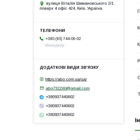
вулиця Віталія Шимановського 2/1
поверх 4 офіс 424, Київ, Україна
Г
К
+380 (93) 744-06-02
К
Менеджер
Р
https://abo.com.ua/ua/
abo732260@gmail.com
Т
+380937440602
+380937440602
+380937440602
І