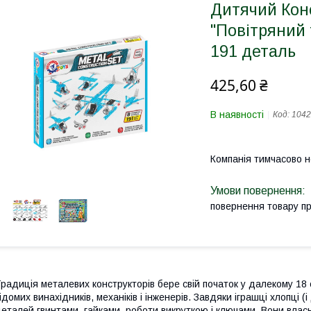
Дитячий Кон
"Повітряний
191 деталь
425,60 ₴
В наявності
Код:
104
Компанія тимчасово 
повернення товару п
радиція металевих конструкторів бере свій початок у далекому 18 
ідомих винахідників, механіків і інженерів. Завдяки іграшці хлопці 
еталей гвинтами, гайками, роботи викруткою і ключами. Вони вла