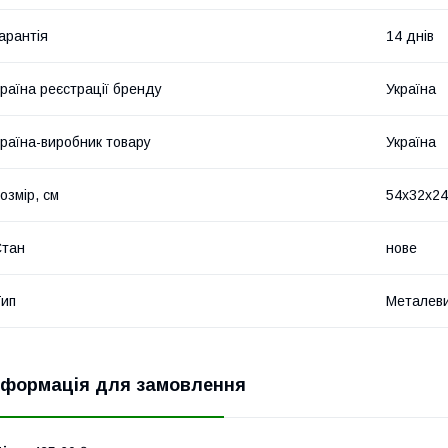
арантія
14 днів
раїна реєстрації бренду
Україна
раїна-виробник товару
Україна
озмір, см
54х32х24
Стан
нове
ип
Металеви
нформація для замовлення