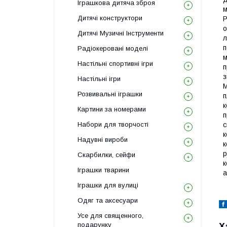
Іграшкова дитяча зброя
м
Дитячі конструктори
Р
о
Дитячі Музичні Інструменти
л
п
Радіокеровані моделі
м
Настільні спортивні ігри
п
з
Настільні ігри
М
Розвивальні іграшки
п
к
Картини за номерами
п
Набори для творчості
с
к
Надувні вироби
к
р
Скарбилки, сейфи
к
Іграшки тварини
а
Іграшки для вулиці
Одяг та аксесуари
Усе для священного,
подарунку
Х