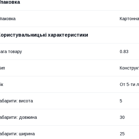
Упаковка
паковка
Картонна
Користувальницькі характеристики
ага товару
0.83
ип
Конструк
ік
От 5-ти 
абарити: висота
5
абарити: довжина
30
абарити: ширина
25