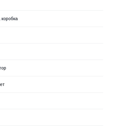
 коробка
тор
лет