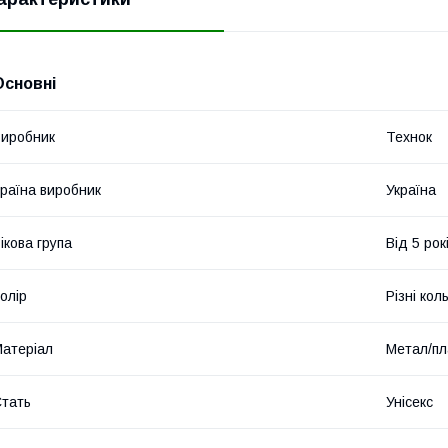
Основні
иробник
Технок
раїна виробник
Україна
ікова група
Від 5 рок
олір
Різні кол
атеріал
Метал/пл
тать
Унісекс