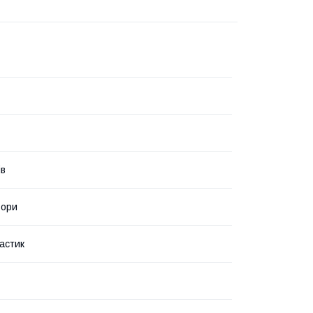
ів
ьори
астик