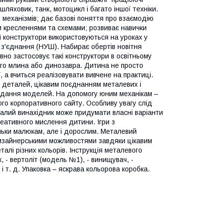
ашляховик, танк, мотоцикл і багато іншої техніки.
 механізмів; дає базові поняття про взаємодію
и кресленнями та схемами; розвиває навички
ві конструктори використовуються на уроках у
 з'єднання (НУШ). Набирає обертів новітня
вно застосовує такі конструктори в освітньому
ного млина або динозавра. Дитина не просто
 а вчиться реалізовувати вивчене на практиці.
ю деталей, цікавим поєднанням металевих і
кладання моделей. На допомогу юним механікам –
ого корпоративного сайту. Особливу увагу слід
 малий винахідник може придумати власні варіанти
реативного мислення дитини. Ігри з
ільки малюкам, але і дорослим. Металевий
дизайнерськими можливостями завдяки цікавим
алі різних кольорів. Інструкція металевого
, - вертоліт (модель №1), - винищувач, -
 і т. д. Упаковка – яскрава кольорова коробка.