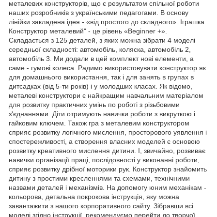
металевих конструкторів, що є результатом спільної роботи
наших розробників з українськими педагогами. В основу
лінійки закладена ідея - «від простого до складного». Іграшка
Конструктор металевий" - це рівень «Beginner +».
Складається з 125 деталей, з яких можна зібрати 4 моделі
середньої складності: автомобіль, коляска, автомобіль 2,
автомобіль 3. Ми додали в цей комплект нові елементи, а
саме - гумові колеса. Радимо використовувати конструктор як
для домашнього використання, так і для занять в групах в
дитсадках (від 5-ти років) і у молодших класах. Як відомо,
металеві конструктори є найкращим навчальним матеріалом
для розвитку практичних умінь по роботі з різьбовими
з'єднаннями. Діти отримують навички роботи з викруткою і
гайковим ключем. Також гра з металевим конструктором
сприяє розвитку логічного мислення, просторового уявлення і
спостережливості, а створення власних моделей є основою
розвитку креативного мислення дитини. І, звичайно, розвиває
навички організації праці, послідовності у виконанні роботи,
сприяє розвитку дрібної моторики рук. Конструктор знайомить
дитину з простими кресленнями та схемами, технічними
назвами деталей і механізмів. На допомогу юним механікам -
кольорова, детальна покрокова інструкція, яку можна
завантажити з нашого корпоративного сайту. Зібравши всі
моделі згідно інструкції, рекомендуємо перейти до творчої