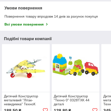
Умови повернення
Повернення товару впродовж 14 днів за рахунок покупця
Всі умови повернення
Подібні товари компанії
Дитячий Конструктор
Дитячий Конструктор
Дитя
металевий "Літак-
"Техно 0" 0328TXK 44
мета
невидимка" ТехноК
деталі
Техн
4869TXK, 183 деталі
дета
188,50
128,80
345
₴
₴