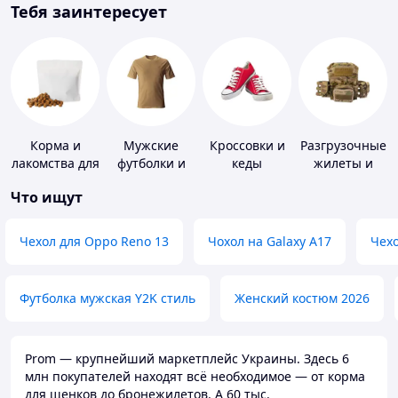
Тебя заинтересует
Корма и
Мужские
Кроссовки и
Разгрузочные
лакомства для
футболки и
кеды
жилеты и
домашних
майки
плитоноски
Что ищут
животных и
без плит
птиц
Чехол для Oppo Reno 13
Чохол на Galaxy A17
Чехо
Футболка мужская Y2K стиль
Женский костюм 2026
Prom — крупнейший маркетплейс Украины. Здесь 6
млн покупателей находят всё необходимое — от корма
для щенков до бронежилетов. А 60 тыс.