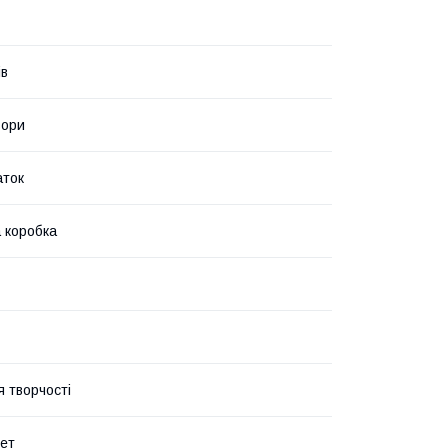
ів
ьори
аток
 коробка
я творчості
лет