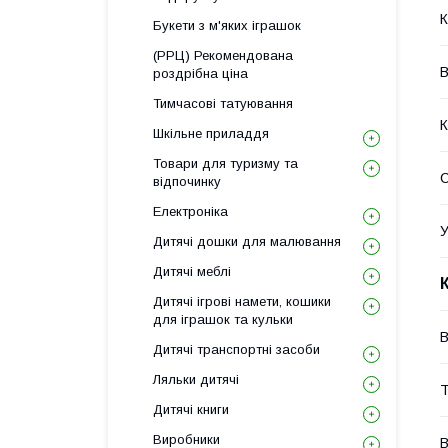
К
Букети з м'яких іграшок
(РРЦ) Рекомендована
В
роздрібна ціна
Тимчасові татуювання
К
Шкільне приладдя
Товари для туризму та
С
відпочинку
Електроніка
У
Дитячі дошки для малювання
Дитячі меблі
Дитячі ігрові намети, кошики
для іграшок та кульки
В
Дитячі транспортні засоби
Ляльки дитячі
Т
Дитячі книги
Виробники
В