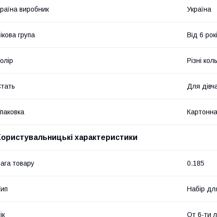
раїна виробник
Україна
ікова група
Від 6 рок
олір
Різні кол
тать
Для дівч
паковка
Картонна
Користувальницькі характеристики
ага товару
0.185
ип
Набір дл
ік
От 6-ти 