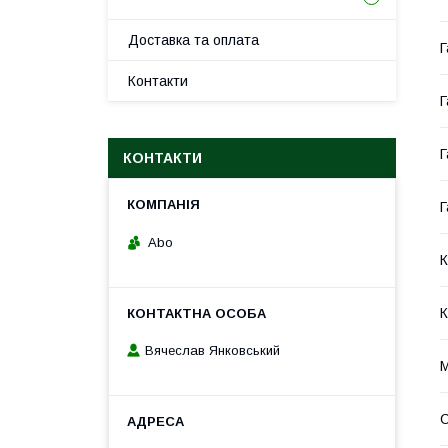
Доставка та оплата
Г
Контакти
Г
Г
КОНТАКТИ
Г
Abo
К
К
Вячеслав Янковський
М