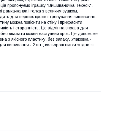
ців пропонуємо іграшку "Вишиваночка ТехноК",
 рамка-канва і голка з великим вушком,
ходять для перших кроків і тренування вишивання.
тину можна повісити на стіну і прикрасити
вість і старанність. Це відмінна вправа для
трібно вважати кожен наступний крок. Це допоможе
на з якісного пластику, без запаху. Упаковка -
ля вишивання - 2 шт., кольорові нитки згідно зі