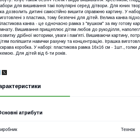
абори для вишивання такі популярні серед дітвори. Для юних твор
ка дозволить дитині самостійно вишити справжню картину. У наборі
иготовлені з пластика, тому безпечні для дітей. Велика канва під
ластикова канва - це одночасно рамка з "вушком" за яку готову кар
імнату. Вишивання прищеплює дітям любов до рукоділля, наполегли
озвитку дрібної моторики, уваги і пам'яті. Вишиваючи картину, по
ітям поліпшити навички рахунку та концентрацію. Іграшка виготовле
скрава коробка. У наборі: пластикова рамка 16х16 см - 1шт., голки д
хемою. Для дітей від 6-ти років.
арактеристики
Основні атрибути
иробник
Технок