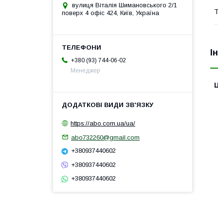
вулиця Віталія Шимановського 2/1
Т
поверх 4 офіс 424, Київ, Україна
І
+380 (93) 744-06-02
Менеджер
Ц
https://abo.com.ua/ua/
abo732260@gmail.com
+380937440602
+380937440602
+380937440602