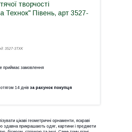
тячої творчості
 Технок" Півень, арт 3527-
од:
3527-3TXK
не приймає замовлення
ротягом 14 днів
за рахунок покупця
ізувати цікаві геометричні орнаменти, яскраві
вкою здавна прикрашають одяг, картини і предмети
дю, бісером, стрічкою та інші. Саме тому різні