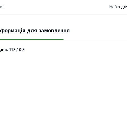
ип
Набір дл
нформація для замовлення
іна:
113,10 ₴