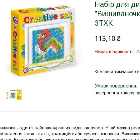
Набір для ди
"Вишиваночка
3TXK
113,10 ₴
Немає в наявності
К
Компанія тимчасово 
повернення товару п
ишивка - один з найпопулярніших видів творчості. У ній можна реал
ображення квітів, птахів, традиційні або сучасні візерунки. Виши
обуту. Існує також безліч технік і видів вишивання: хрестиком, глад