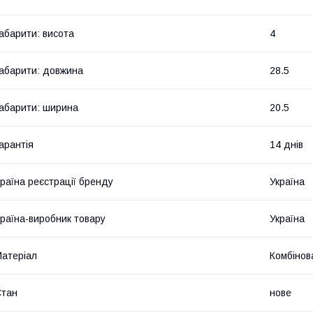
абарити: висота
4
абарити: довжина
28.5
абарити: ширина
20.5
арантія
14 днів
раїна реєстрації бренду
Україна
раїна-виробник товару
Україна
атеріал
Комбінов
Стан
нове