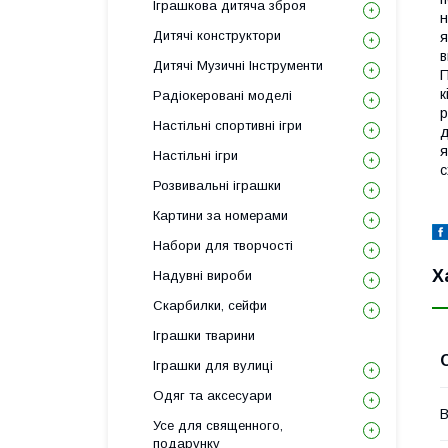
Іграшкова дитяча зброя
н
Дитячі конструктори
я
в
Дитячі Музичні Інструменти
П
к
Радіокеровані моделі
р
Настільні спортивні ігри
д
я
Настільні ігри
с
Розвивальні іграшки
Картини за номерами
Набори для творчості
Х
Надувні вироби
Скарбилки, сейфи
Іграшки тварини
Іграшки для вулиці
Одяг та аксесуари
В
Усе для священного,
подарунку