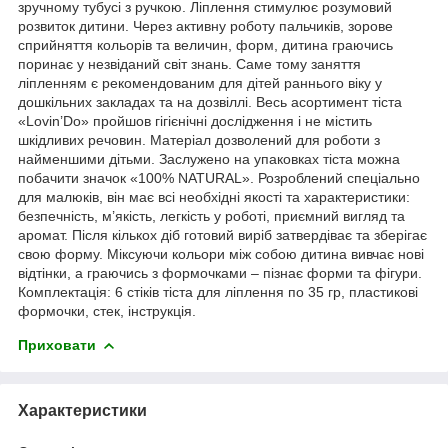
зручному тубусі з ручкою. Ліплення стимулює розумовий
розвиток дитини. Через активну роботу пальчиків, зорове
сприйняття кольорів та величин, форм, дитина граючись
поринає у незвіданий світ знань. Саме тому заняття
ліпленням є рекомендованим для дітей раннього віку у
дошкільних закладах та на дозвіллі. Весь асортимент тіста
«Lovin’Do» пройшов гігієнічні дослідження і не містить
шкідливих речовин. Матеріал дозволений для роботи з
найменшими дітьми. Заслужено на упаковках тіста можна
побачити значок «100% NATURAL». Розроблений спеціально
для малюків, він має всі необхідні якості та характеристики:
безпечність, м’якість, легкість у роботі, приємний вигляд та
аромат. Після кількох діб готовий виріб затвердіває та зберігає
свою форму. Міксуючи кольори між собою дитина вивчає нові
відтінки, а граючись з формочками – пізнає форми та фігури.
Комплектація: 6 стіків тіста для ліплення по 35 гр, пластикові
формочки, стек, інструкція.
Приховати
Характеристики