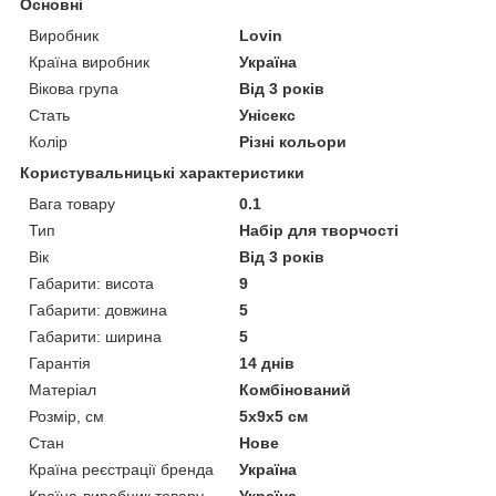
Основні
Виробник
Lovin
Країна виробник
Україна
Вікова група
Від 3 років
Стать
Унісекс
Колір
Різні кольори
Користувальницькі характеристики
Вага товару
0.1
Тип
Набір для творчості
Вік
Від 3 років
Габарити: висота
9
Габарити: довжина
5
Габарити: ширина
5
Гарантія
14 днів
Матеріал
Комбінований
Розмір, см
5х9х5 см
Стан
Нове
Країна реєстрації бренда
Україна
Країна-виробник товару
Україна