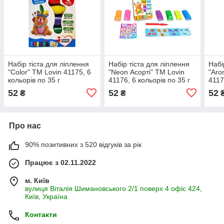
Набір тіста для ліплення
Набір тіста для ліплення
Набі
"Color" ТМ Lovin 41175, 6
"Neon Асорті" ТМ Lovin
"Aro
кольорів по 35 г
41176, 6 кольорів по 35 г
4117
52
52
52
₴
₴
Про нас
90% позитивних з 520 відгуків за рік
Працює з 02.11.2022
м. Київ
вулиця Віталія Шимановського 2/1 поверх 4 офіс 424,
Київ, Україна
Контакти