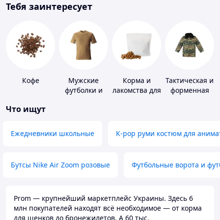
Тебя заинтересует
Кофе
Мужские
Корма и
Тактическая и
футболки и
лакомства для
форменная
майки
домашних
одежда
Что ищут
животных и
птиц
Ежедневники школьные
K-pop руми костюм для анима
Бутсы Nike Air Zoom розовые
Футбольные ворота и фу
Prom — крупнейший маркетплейс Украины. Здесь 6
млн покупателей находят всё необходимое — от корма
для щенков до бронежилетов. А 60 тыс.