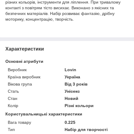
різних кольорів, інструменти для ліплення. При тривалому
контакті з повітрям тісто висихає. Виконано з якісних та
безпечних матеріалів. Набір розвиває фантазію, дрібну
моторику, концентрацію, творчість.
Характеристики
Основні атрибути
Виробник
Lovin
Країна виробник
Україна
Вікова група
Від 3 років
Стать
Унісекс
Стан
Новий
Колір
Різні кольори
Користувальницькі характеристики
Вага товару
0.225
Тип
Набір для творчості