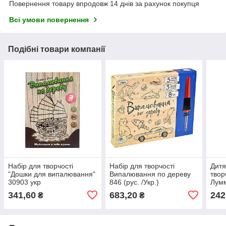
Повернення товару впродовж 14 днів за рахунок покупця
Всі умови повернення
Подібні товари компанії
Набір для творчості
Набір для творчості
Дитя
"Дошки для випалювання"
Випалювання по дереву
твор
30903 укр
846 (рус. /Укр.)
Лумм
(укр.
341,60
683,20
242
₴
₴