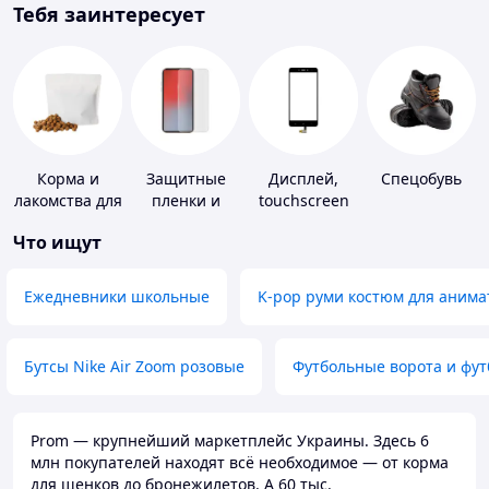
Тебя заинтересует
Корма и
Защитные
Дисплей,
Спецобувь
лакомства для
пленки и
touchscreen
домашних
стекла для
для
Что ищут
животных и
портативных
телефонов
птиц
устройств
Ежедневники школьные
K-pop руми костюм для анима
Бутсы Nike Air Zoom розовые
Футбольные ворота и фу
Prom — крупнейший маркетплейс Украины. Здесь 6
млн покупателей находят всё необходимое — от корма
для щенков до бронежилетов. А 60 тыс.