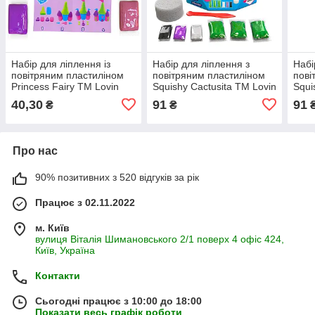
Набір для ліплення із
Набір для ліплення з
Набі
повітряним пластиліном
повітряним пластиліном
пові
Princess Fairy ТМ Lovin
Squishy Cactusita TM Lovin
Squi
70138 Castle
70124
701
40,30
91
91
₴
₴
Про нас
90% позитивних з 520 відгуків за рік
Працює з 02.11.2022
м. Київ
вулиця Віталія Шимановського 2/1 поверх 4 офіс 424,
Київ, Україна
Контакти
Сьогодні працює з 10:00 до 18:00
Показати весь графік роботи