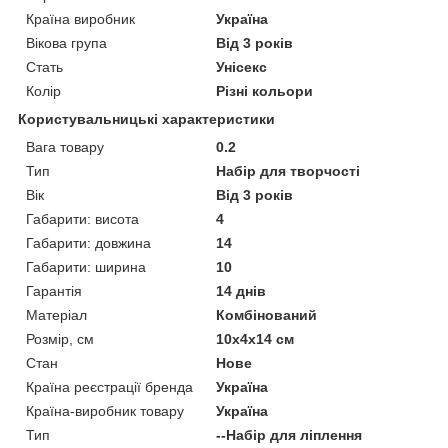
Країна виробник
Україна
Вікова група
Від 3 років
Стать
Унісекс
Колір
Різні кольори
Користувальницькі характеристики
Вага товару
0.2
Тип
Набір для творчості
Вік
Від 3 років
Габарити: висота
4
Габарити: довжина
14
Габарити: ширина
10
Гарантія
14 днів
Матеріал
Комбінований
Розмір, см
10х4х14 см
Стан
Нове
Країна реєстрації бренда
Україна
Країна-виробник товару
Україна
Тип
--Набір для ліплення