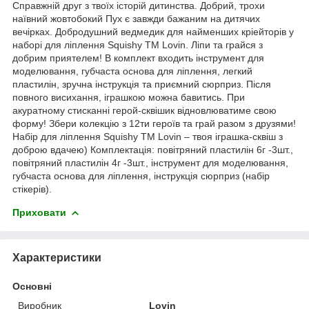
Справжній друг з твоїх історій дитинства. Добрий, трохи
наївний жовтобокий Пух є завжди бажаним на дитячих
вечірках. Добродушний ведмедик для найменших кріейторів у
наборі для ліплення Squishy ТМ Lovin. Ліпи та грайся з
добрим приятелем! В комплект входить інструмент для
моделювання, губчаста основа для ліплення, легкий
пластилін, зручна інструкція та приємний сюрприз. Після
повного висихання, іграшкою можна бавитись. При
акуратному стисканні герой-сквішик відновлюватиме свою
форму! Збери колекцію з 12ти героїв та грай разом з друзями!
Набір для ліплення Squishy ТМ Lovin – твоя іграшка-сквіш з
доброю вдачею) Комплектація: повітряний пластилін 6г -3шт.,
повітряний пластилін 4г -3шт., інструмент для моделювання,
губчаста основа для ліплення, інструкція сюрприз (набір
стікерів).
Приховати
Характеристики
Основні
Виробник
Lovin