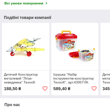
Всі умови повернення
Подібні товари компанії
Дитячий Конструктор
Іграшка "Набір
Дитя
металевий "Літак-
Інструментів-конструктор
мета
невидимка" ТехноК
ТехноК", арт.4395TXK
Техн
4869TXK, 183 деталі
дета
188,50
589,40
345
₴
₴
Про нас