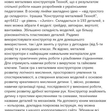
нових металевих конструкторів ТехноК, що є результатом
спільної роботи наших розробників з українськими
педагогами. В основу лінійки закладено ідею – «від простого
до складного». Іграшка "Конструктор металевий ТехноК",
арт.6412 - це рівень - «Junior». Складається із 193 деталей, з
яких можна зібрати 4 моделі: грейдер, автокран, вертоліт,
вантажівка. Збільшено складність моделей, ще більшу
різноманітність пластикових деталей. Радимо
використовувати конструктор як для домашнього
використання, так і для занять у групах у дитсадках (від 5-ти
років) та у молодших класах. Як відомо, металеві
конструктори є найкращим навчальним матеріалом для
розвитку практичних умінь роботи з різьбовими з'єднаннями.
Діти отримують навички роботи з викруткою та гайковим
ключем. Також гра з металевим конструктором сприяє
розвитку логічного мислення, просторового уявлення та
спостережливості, а створення власних моделей є основою
розвитку креативного мислення дитини. І, звісно, ​​розвиває
навички організації праці, послідовності у виконанні роботи,
сприяє розвитку дрібної моторики рук. Конструктор знайомить
дитину з простими кресленнями та схемами, технічними
назвами деталей та механізмів. На допомогу юним механікам
– кольорова, докладна покрокова інструкція, яку можна
завантажити з нашого корпоративного сайту. Зібравши всі