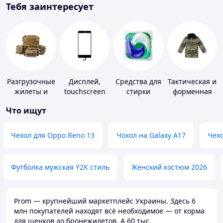
Тебя заинтересует
Разгрузочные
Дисплей,
Средства для
Тактическая и
жилеты и
touchscreen
стирки
форменная
плитоноски
для
одежда
Что ищут
без плит
телефонов
Чехол для Oppo Reno 13
Чохол на Galaxy A17
Чехо
Футболка мужская Y2K стиль
Женский костюм 2026
Prom — крупнейший маркетплейс Украины. Здесь 6
млн покупателей находят всё необходимое — от корма
для щенков до бронежилетов. А 60 тыс.