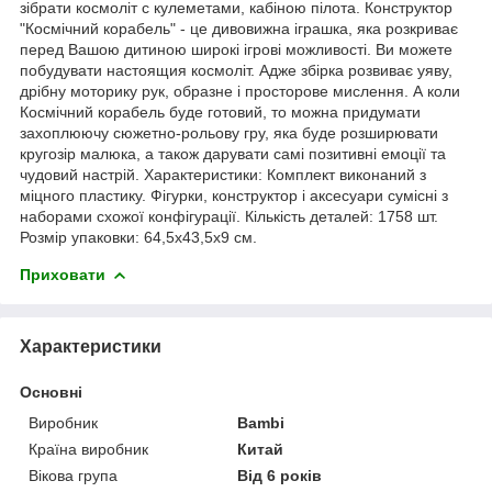
зібрати космоліт c кулеметами, кабіною пілота. Конструктор
"Космічний корабель" - це дивовижна іграшка, яка розкриває
перед Вашою дитиною широкі ігрові можливості. Ви можете
побудувати настоящия космоліт. Адже збірка розвиває уяву,
дрібну моторику рук, образне і просторове мислення. А коли
Космічний корабель буде готовий, то можна придумати
захоплюючу сюжетно-рольову гру, яка буде розширювати
кругозір малюка, а також дарувати самі позитивні емоції та
чудовий настрій. Характеристики: Комплект виконаний з
міцного пластику. Фігурки, конструктор і аксесуари сумісні з
наборами схожої конфігурації. Кількість деталей: 1758 шт.
Розмір упаковки: 64,5х43,5х9 см.
Приховати
Характеристики
Основні
Виробник
Bambi
Країна виробник
Китай
Вікова група
Від 6 років