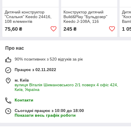
Дитячий конструктор
Конструктор дитячий
Дитя
"Спальня" Keedo 24416,
Build&Play "Бульдозер"
"Кос
108 елементів
Keedo J-108A, 116
Bamb
елементів
75,60
245
1 0
₴
₴
Про нас
90% позитивних з 520 відгуків за рік
Працює з 02.11.2022
м. Київ
вулиця Віталія Шимановського 2/1 поверх 4 офіс 424,
Київ, Україна
Контакти
Сьогодні працює з 10:00 до 18:00
Показати весь графік роботи