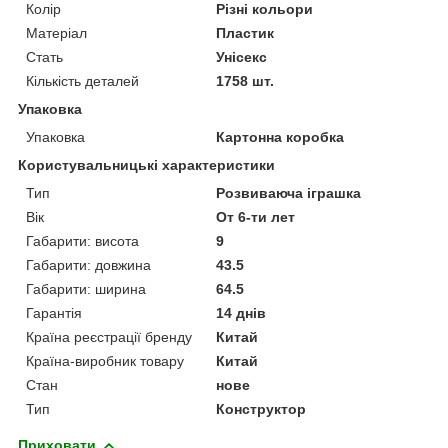
Колір
Різні кольори
Матеріал
Пластик
Стать
Унісекс
Кількість деталей
1758 шт.
Упаковка
Упаковка
Картонна коробка
Користувальницькі характеристики
Тип
Розвиваюча іграшка
Вік
От 6-ти лет
Габарити: висота
9
Габарити: довжина
43.5
Габарити: ширина
64.5
Гарантія
14 днів
Країна реєстрації бренду
Китай
Країна-виробник товару
Китай
Стан
нове
Тип
Конструктор
Приховати