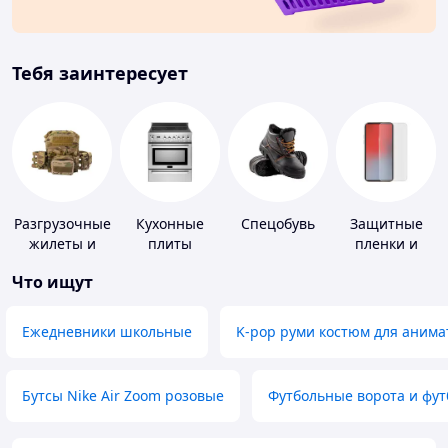
Тебя заинтересует
Разгрузочные
Кухонные
Спецобувь
Защитные
жилеты и
плиты
пленки и
плитоноски
стекла для
Что ищут
без плит
портативных
устройств
Ежедневники школьные
K-pop руми костюм для анима
Бутсы Nike Air Zoom розовые
Футбольные ворота и фу