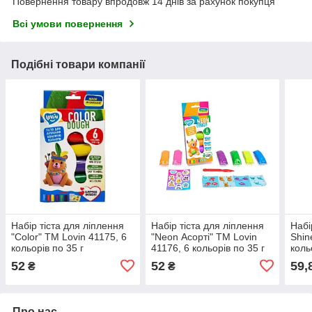
Повернення товару впродовж 14 днів за рахунок покупця
Всі умови повернення
Подібні товари компанії
Набір тіста для ліплення
Набір тіста для ліплення
Набі
"Color" ТМ Lovin 41175, 6
"Neon Асорті" ТМ Lovin
Shin
кольорів по 35 г
41176, 6 кольорів по 35 г
коль
52
52
59,
₴
₴
Про нас