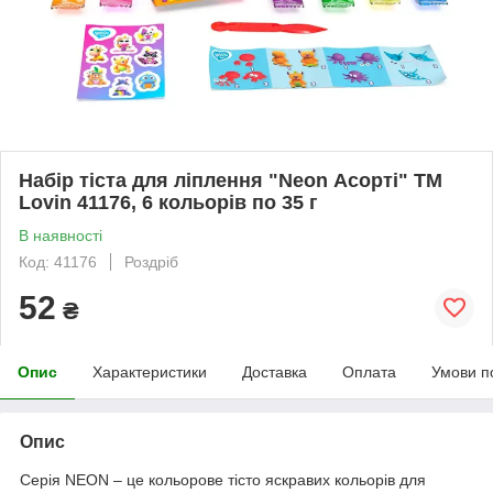
Набір тіста для ліплення "Neon Асорті" ТМ
Lovin 41176, 6 кольорів по 35 г
В наявності
Код: 41176
Роздріб
52
₴
Опис
Характеристики
Доставка
Оплата
Умови п
Опис
Серія NEON – це кольорове тісто яскравих кольорів для