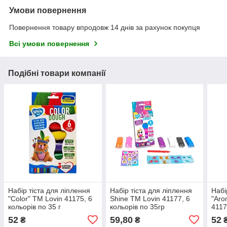
Умови повернення
Повернення товару впродовж 14 днів за рахунок покупця
Всі умови повернення
Подібні товари компанії
Набір тіста для ліплення
Набір тіста для ліплення
Набі
"Color" ТМ Lovin 41175, 6
Shine ТМ Lovin 41177, 6
"Aro
кольорів по 35 г
кольорів по 35гр
4117
52
59,80
52
₴
₴