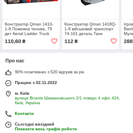
Конструктор Qman 1410-
Конструктор Qman 1418Q-
Ігро
1-8 Пожежна техніка, 79
1-8 військовий транспорт
Bamb
дет Aerial Ladder Truck
74-101 деталь Танк
Мул
110,60
112
288
₴
₴
Про нас
90% позитивних з 520 відгуків за рік
Працює з 02.11.2022
м. Київ
вулиця Віталія Шимановського 2/1 поверх 4 офіс 424,
Київ, Україна
Контакти
Сьогодні вихідний
Показати весь графік роботи