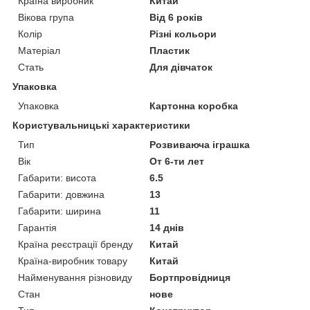
Країна виробник
Китай
Вікова група
Від 6 років
Колір
Різні кольори
Матеріал
Пластик
Стать
Для дівчаток
Упаковка
Упаковка
Картонна коробка
Користувальницькі характеристики
Тип
Розвиваюча іграшка
Вік
От 6-ти лет
Габарити: висота
6.5
Габарити: довжина
13
Габарити: ширина
11
Гарантія
14 днів
Країна реєстрації бренду
Китай
Країна-виробник товару
Китай
Найменування різновиду
Бортпровідниця
Стан
нове