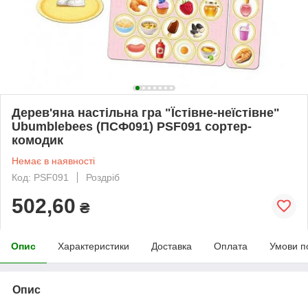
Дерев'яна настільна гра "Їстівне-неїстівне"
Ubumblebees (ПСФ091) PSF091 сортер-
комодик
Немає в наявності
Код: PSF091
Роздріб
502,60
₴
Опис
Характеристики
Доставка
Оплата
Умови п
Опис