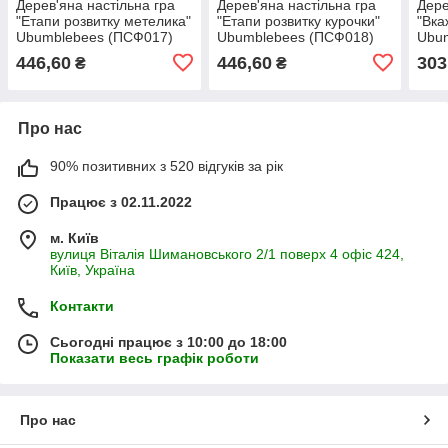
Дерев'яна настільна гра
Дерев'яна настільна гра
Дере
"Етапи розвитку метелика"
"Етапи розвитку курочки"
"Вка
Ubumblebees (ПСФ017)
Ubumblebees (ПСФ018)
Ubu
PSF017 сортер-пазл
PSF018 сортер-пазл
PSF0
446,60
446,60
303
₴
₴
Про нас
90% позитивних з 520 відгуків за рік
Працює з 02.11.2022
м. Київ
вулиця Віталія Шимановського 2/1 поверх 4 офіс 424,
Київ, Україна
Контакти
Сьогодні працює з 10:00 до 18:00
Показати весь графік роботи
Про нас