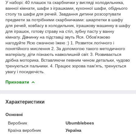
У наборі: 40 плашок та скарбнички у вигляді холодильника,
ванної кімнати, шафи з іграшками, кухонної шафи, обіднього
столу та шафи для речей. Завдання дитини розсортувати
предмети за потрібними скарбничками: шкарпетки в шафу
для речей, ковбасу в холодильник, іграшкову машинку в шафу
для іграшок, готову страву на стіл, зубну пасту у ванну
кімнату. Дівчинку на підставці звуть Яся. Обов'язково
нагодуйте Ясю смачною їжею :) 1. Розвиток логічного і
понятійного мислення 2. За допомогою такого методичного
матеріалу, діти пізнають навколишній світ. 3. Розвивається
дрібна моторика. Вставляючи певним чином детальки, чудово
тренуються пальчики. 4. Працює зорова пам'ять, тренується
увагу і посидючість.
Приховати
Характеристики
Основні
Виробник
Ubumblebees
Країна виробник
Україна