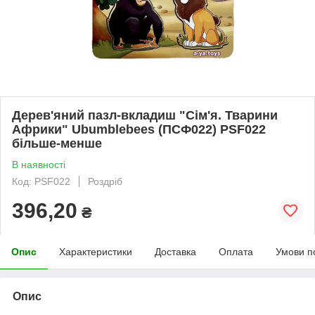
Дерев'яний пазл-вкладиш "Сім'я. Тварини
Африки" Ubumblebees (ПСФ022) PSF022
більше-менше
В наявності
Код: PSF022
Роздріб
396,20
₴
Опис
Характеристики
Доставка
Оплата
Умови п
Опис