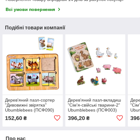
Всі умови повернення
Подібні товари компанії
Дерев'яний пазл-сортер
Дерев'яний пазл-вкладиш
Дере
"Дивовижні звірятка"
"Сім'я-свійські тварини-2"
"Сім
Ubumblebees (ПСФ090)
Ubumblebees (ПСФ003)
Ubu
PSF090, 6 картинок
PSF003 більше-менше
PSD
152,60
396,20
396
₴
₴
тварин
Про нас