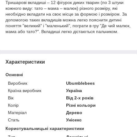
Тришарові вкладиші – 12 фігурок диких тварин (по 3 штуки
кожного виду: тато – мама – малюк) різного розміру, які
необхідно вкладати на своє місце за формою і розміром. За
допомогою таких вкладишів можна легко пояснити дитині
поняття "великий" і "маленький", пограти в гру "Де чий малюк,
мама або тато?". Вкладиші легко дістаються пальчиком.
Характеристики
Основні
Виробник
Ubumblebees
Країна виробник
Україна
Вік
Від 2-х років
Колір
Різні кольори
Матеріал
Дерево
Стать
Унісекс
Користувальницькі характеристики
Тип
Дошкільні