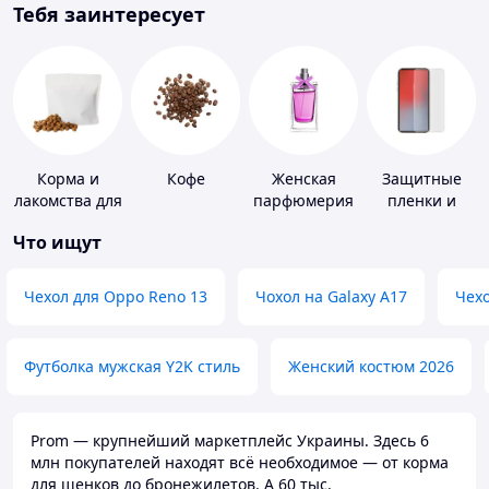
Тебя заинтересует
Корма и
Кофе
Женская
Защитные
лакомства для
парфюмерия
пленки и
домашних
стекла для
Что ищут
животных и
портативных
птиц
устройств
Чехол для Oppo Reno 13
Чохол на Galaxy A17
Чехо
Футболка мужская Y2K стиль
Женский костюм 2026
Prom — крупнейший маркетплейс Украины. Здесь 6
млн покупателей находят всё необходимое — от корма
для щенков до бронежилетов. А 60 тыс.