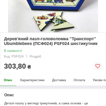
Дерев'яний пазл-головоломка "Транспорт"
Ubumblebees (ПСФ024) PSF024 шестикутник
В наявності
Код: PSF024
Роздріб
303,80
₴
Опис
Характеристики
Доставка
Оплата
Умови п
Опис
Деталі пазлу у вигляді трикутників, а сама основа - це