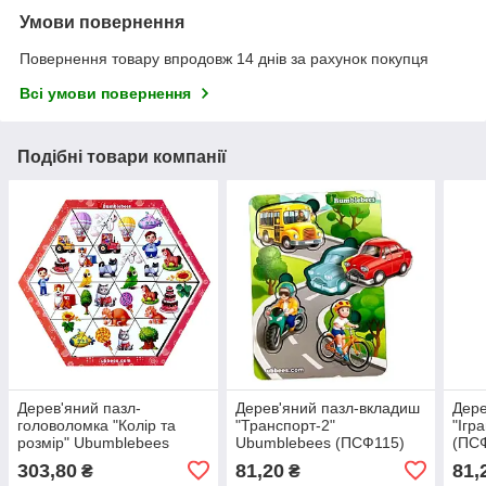
Умови повернення
Повернення товару впродовж 14 днів за рахунок покупця
Всі умови повернення
Подібні товари компанії
Дерев'яний пазл-
Дерев'яний пазл-вкладиш
Дере
головоломка "Колір та
"Транспорт-2"
"Ігр
розмір" Ubumblebees
Ubumblebees (ПСФ115)
(ПСФ
(ПСФ126) PSF126, 24
PSF115 фон із підказкою
підк
303,80
81,20
81,
₴
₴
деталі