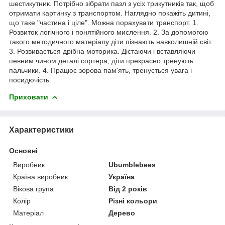
шестикутник. Потрібно зібрати пазл з усіх трикутників так, щоб
отримати картинку з транспортом. Наглядно покажіть дитині,
що таке "частина і ціле". Можна порахувати транспорт. 1.
Розвиток логічного і понятійного мислення. 2. За допомогою
такого методичного матеріалу діти пізнають навколишній світ.
3. Розвивається дрібна моторика. Дістаючи і вставляючи
певним чином деталі сортера, діти прекрасно тренують
пальчики. 4. Працює зорова пам'ять, тренується увага і
посидючість.
Приховати
Характеристики
Основні
Виробник
Ubumblebees
Країна виробник
Україна
Вікова група
Від 2 років
Колір
Різні кольори
Матеріал
Дерево