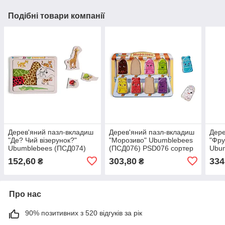
Подібні товари компанії
Дерев'яний пазл-вкладиш
Дерев'яний пазл-вкладиш
Дере
"Де? Чий візерунок?"
"Морозиво" Ubumblebees
"Фру
Ubumblebees (ПСД074)
(ПСД076) PSD076 сортер
Ubu
PSD074 сортер
PSD
152,60
303,80
334
₴
₴
Про нас
90% позитивних з 520 відгуків за рік