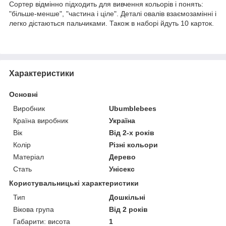
Сортер відмінно підходить для вивчення кольорів і понять:
"більше-менше", "частина і ціле". Деталі овалів взаємозамінні і
легко дістаються пальчиками. Також в наборі йдуть 10 карток.
Характеристики
Основні
Виробник
Ubumblebees
Країна виробник
Україна
Вік
Від 2-х років
Колір
Різні кольори
Матеріал
Дерево
Стать
Унісекс
Користувальницькі характеристики
Тип
Дошкільні
Вікова група
Від 2 років
Габарити: висота
1