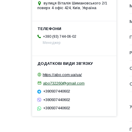
вулиця Віталія Шимановського 2/1
М
поверх 4 офіс 424, Київ, Україна
М
+380 (93) 744-06-02
Менеджер
Р
https://abo.com.ua/ua/
abo732260@gmail.com
С
+380937440602
+380937440602
У
+380937440602
П