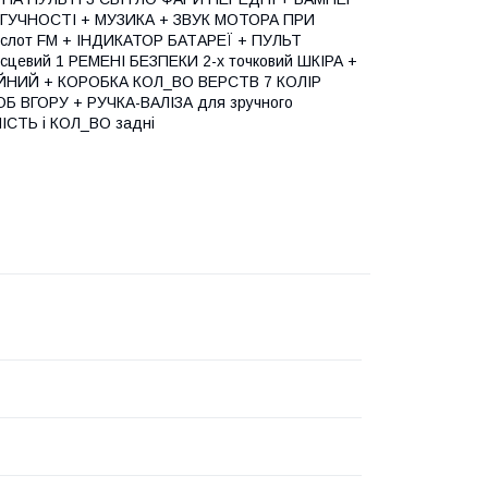
Я ГУЧНОСТІ + МУЗИКА + ЗВУК МОТОРА ПРИ
 слот FM + ІНДИКАТОР БАТАРЕЇ + ПУЛЬТ
цевий 1 РЕМЕНІ БЕЗПЕКИ 2-х точковий ШКІРА +
ЙНИЙ + КОРОБКА КОЛ_ВО ВЕРСТВ 7 КОЛІР
Б ВГОРУ + РУЧКА-ВАЛІЗА для зручного
СТЬ і КОЛ_ВО задні