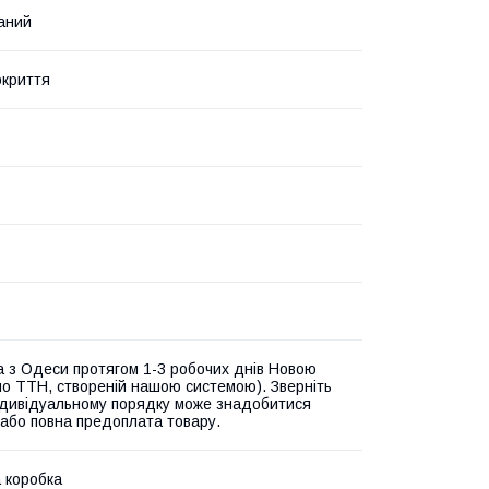
аний
окриття
а з Одеси протягом 1-3 робочих днів Новою
о ТТН, створеній нашою системою). Зверніть
індивідуальному порядку може знадобитися
 або повна предоплата товару.
 коробка