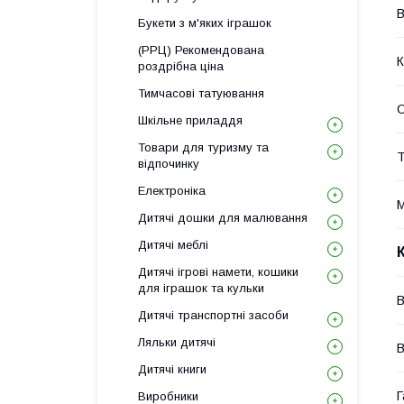
В
Букети з м'яких іграшок
(РРЦ) Рекомендована
К
роздрібна ціна
Тимчасові татуювання
О
Шкільне приладдя
Товари для туризму та
Т
відпочинку
Електроніка
М
Дитячі дошки для малювання
Дитячі меблі
Дитячі ігрові намети, кошики
для іграшок та кульки
В
Дитячі транспортні засоби
Ляльки дитячі
В
Дитячі книги
Г
Виробники