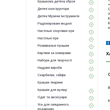
Іграшкова дитяча зброя
Дитячі конструктори
С
У
Дитячі Музичні Інструменти
К
Радіокеровані моделі
Настільні спортивні ігри
Настільні ігри
Розвивальні іграшки
Картини за номерами
Х
Набори для творчості
Надувні вироби
Скарбилки, сейфи
Іграшки тварини
В
Іграшки для вулиці
Одяг та аксесуари
К
Усе для священного,
подарунку