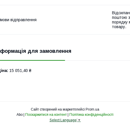
Відсилан
поштою з
мови відправлення
порядку 
товару.
нформація для замовлення
іна:
15 051,40 ₴
Сайт створений на маркетплейсі
Prom.ua
Abo |
Поскаржитися на контент
|
Політика конфіденційності
Select Language
▼