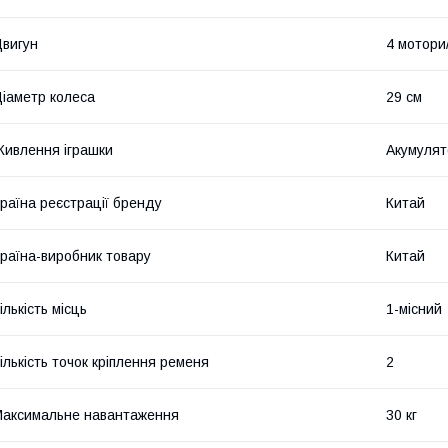
вигун
4 мотори
іаметр колеса
29 см
ивлення іграшки
Акумулят
раїна реєстрації бренду
Китай
раїна-виробник товару
Китай
ількість місць
1-місний
ількість точок кріплення ременя
2
аксимальне навантаження
30 кг