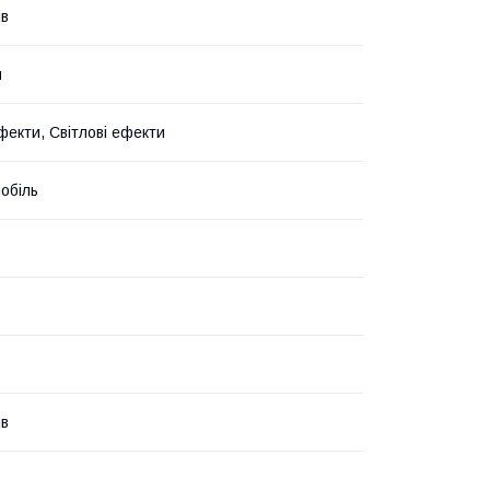
ів
й
фекти, Світлові ефекти
обіль
ів