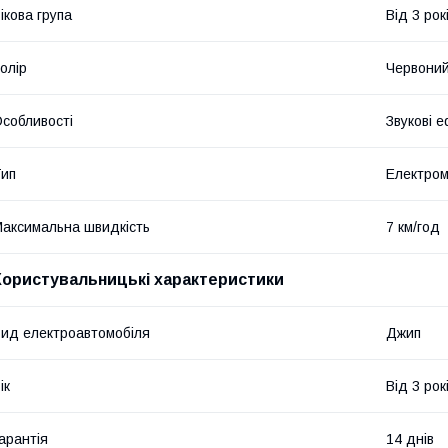
ікова група
Від 3 рок
олір
Червони
собливості
Звукові е
ип
Електром
аксимальна швидкість
7 км/год
Користувальницькі характеристики
ид електроавтомобіля
Джип
ік
Від 3 рок
арантія
14 днів