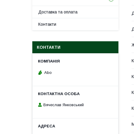
Доставка та оплата
Д
Контакти
Д
Ж
КОНТАКТИ
К
Abo
К
К
Вячеслав Янковський
К
М