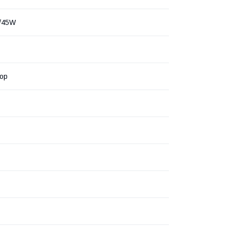
/45W
ор