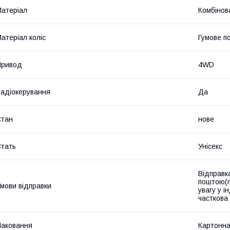
атеріал
Комбінов
атеріал коліс
Гумове п
Привод
4WD
адіокерування
Да
Стан
нове
тать
Унісекс
Відправк
поштою(п
мови відправки
увагу у 
часткова
аковання
Картонна