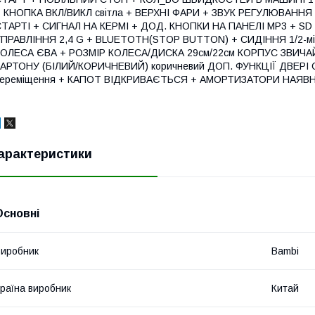
+ КНОПКА ВКЛ/ВИКЛ світла + ВЕРХНІ ФАРИ + ЗВУК РЕГУЛЮВАНН
ТАРТІ + СИГНАЛ НА КЕРМІ + ДОД. КНОПКИ НА ПАНЕЛІ MP3 + SD
ПРАВЛІННЯ 2,4 G + BLUETOTH(STOP BUTTON) + СИДІННЯ 1/2-міс
КОЛЕСА ЄВА + РОЗМІР КОЛЕСА/ДИСКА 29см/22см КОРПУС ЗВИЧА
АРТОНУ (БІЛИЙ/КОРИЧНЕВИЙ) коричневий ДОП. ФУНКЦІЇ ДВЕРІ О
переміщення + КАПОТ ВІДКРИВАЄТЬСЯ + АМОРТИЗАТОРИ НАЯВНІ
арактеристики
Основні
иробник
Bambi
раїна виробник
Китай