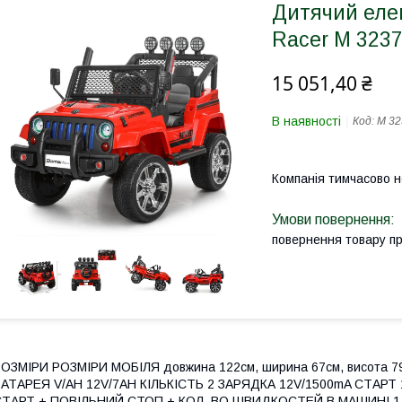
Дитячий еле
Racer M 3237
15 051,40 ₴
В наявності
Код:
M 32
Компанія тимчасово 
повернення товару п
ОЗМІРИ РОЗМІРИ МОБІЛЯ довжина 122см, ширина 67см, висота 7
АТАРЕЯ V/AH 12V/7AH КІЛЬКІСТЬ 2 ЗАРЯДКА 12V/1500mA СТАРТ
СТАРТ + ПОВІЛЬНИЙ СТОП + КОЛ_ВО ШВИДКОСТЕЙ В МАШИНІ 1 