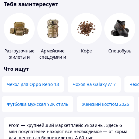
Тебя заинтересует
Разгрузочные
Армейские
Кофе
Спецобувь
жилеты и
спецсумки и
плитоноски
рюкзаки
Что ищут
без плит
Чехол для Oppo Reno 13
Чохол на Galaxy A17
Чехо
Футболка мужская Y2K стиль
Женский костюм 2026
Prom — крупнейший маркетплейс Украины. Здесь 6
млн покупателей находят всё необходимое — от корма
для щенков до бронежилетов. А 60 тыс.