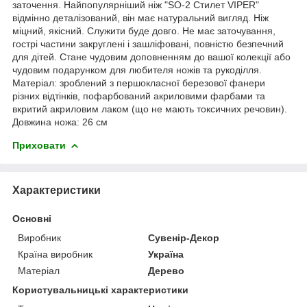
заточення. Найпопулярніший ніж "SO-2 Стилет VIPER"
відмінно деталізований, він має натуральний вигляд. Ніж
міцний, якісний. Служити буде довго. Не має заточування,
гострі частини закруглені і зашліфовані, повністю безпечний
для дітей. Стане чудовим доповненням до вашої колекції або
чудовим подарунком для любителя ножів та рукоділля.
Матеріал: зроблений з першокласної березової фанери
різних відтінків, пофарбований акриловими фарбами та
вкритий акриловим лаком (що не мають токсичних речовин).
Довжина ножа: 26 см
Приховати
Характеристики
Основні
Виробник
Сувенір-Декор
Країна виробник
Україна
Матеріал
Дерево
Користувальницькі характеристики