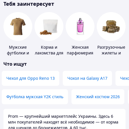
Тебя заинтересует
Мужские
Корма и
Женская
Разгрузочные
футболки и
лакомства для
парфюмерия
жилеты и
майки
домашних
плитоноски
Что ищут
животных и
без плит
птиц
Чехол для Oppo Reno 13
Чохол на Galaxy A17
Чехо
Футболка мужская Y2K стиль
Женский костюм 2026
Prom — крупнейший маркетплейс Украины. Здесь 6
млн покупателей находят всё необходимое — от корма
для щенков до бронежилетов. А 60 тыс.